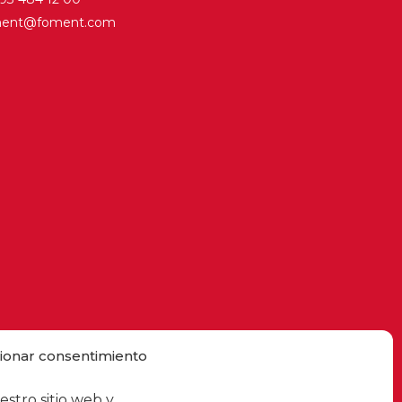
ment@foment.com
ionar consentimiento
estro sitio web y