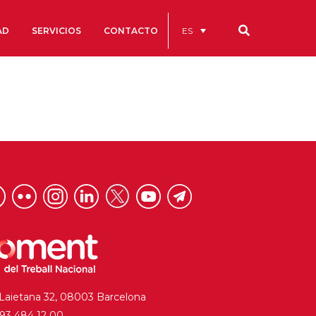
ES
AD
SERVICIOS
CONTACTO
Nuestros códigos
Cuentas Anuales
Código Ético y de Buen Gobierno
Estatutos
cs
Portal de la Transparencia
studios
s
 Laietana 32, 08003 Barcelona
. 93 484 12 00