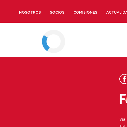
NOSOTROS
SOCIOS
COMISIONES
ACTUALID
Sobre nosotros
Órganos de Gobierno
Órganos Consultivos
Estructura Ejecutiva
Institut d’Estudis Estratègi
Organizaciones sectoriales
Sociedad Barcelonesa de E
Económicos y Sociales
Organizaciones territoriale
Via
Conoce más
Tel