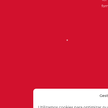
fo
Historia
Galería de Presidentes
Biblioteca Archivo
Sede Social
Gest
Utilizamos cookies para optimizar nu