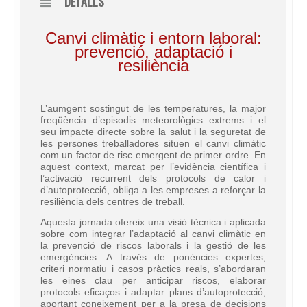
DETALLS
Canvi climàtic i entorn laboral:
prevenció, adaptació i
resiliència
L’aumgent sostingut de les temperatures, la major
freqüència d’episodis meteorològics extrems i el
seu impacte directe sobre la salut i la seguretat de
les persones treballadores situen el canvi climàtic
com un factor de risc emergent de primer ordre. En
aquest context, marcat per l’evidència científica i
l’activació recurrent dels protocols de calor i
d’autoprotecció, obliga a les empreses a reforçar la
resiliència dels centres de treball.
Aquesta jornada ofereix una visió tècnica i aplicada
sobre com integrar l’adaptació al canvi climàtic en
la prevenció de riscos laborals i la gestió de les
emergències. A través de ponències expertes,
criteri normatiu i casos pràctics reals, s’abordaran
les eines clau per anticipar riscos, elaborar
protocols eficaços i adaptar plans d’autoprotecció,
aportant coneixement per a la presa de decisions