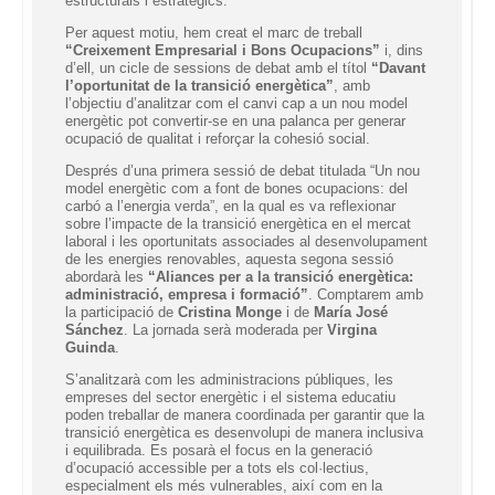
estructurals i estratègics.
Per aquest motiu, hem creat el marc de treball
“Creixement Empresarial i Bons Ocupacions”
i, dins
d’ell, un cicle de sessions de debat amb el títol
“Davant
l’oportunitat de la transició energètica”
, amb
l’objectiu d’analitzar com el canvi cap a un nou model
energètic pot convertir-se en una palanca per generar
ocupació de qualitat i reforçar la cohesió social.
Després d’una primera sessió de debat titulada
“Un nou
model energètic com a font de bones ocupacions: del
carbó a l’energia verda”
, en la qual es va reflexionar
sobre l’impacte de la transició energètica en el mercat
laboral i les oportunitats associades al desenvolupament
de les energies renovables, aquesta segona sessió
abordarà les
“Aliances per a la transició energètica:
administració, empresa i formació”
. Comptarem amb
la participació de
Cristina Monge
i de
María José
Sánchez
. La jornada serà moderada per
Virgina
Guinda
.
S’analitzarà com les administracions públiques, les
empreses del sector energètic i el sistema educatiu
poden treballar de manera coordinada per garantir que la
transició energètica es desenvolupi de manera inclusiva
i equilibrada. Es posarà el focus en la generació
d’ocupació accessible per a tots els col·lectius,
especialment els més vulnerables, així com en la