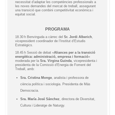
necessitat d’adaptar les competències professionals a
les noves demandes del mercat de treball, assegurant
una transició que combini competitivitat econòmica i
equitat social.
PROGRAMA
18.30 h Benvinguda a càrrec del
Sr. Jordi Alberich
,
vicepresident coordinador de l’Institut d’Estudis
Estratègics.
18.45 h Sessió de debat «
Aliances per a la transició
energètica: administració, empresa i formació
»
moderada per la
Sra.
Virgina Guinda
, vicepresidenta i
presidenta de la Comissió d’Energia de Foment del
Treball
, amb:
Sra.
Cristina Monge
, analista i professora de
ciència política i sociologia. Presidenta de Más
Democracia.
Sra.
María José Sánchez
, directora de Diversitat,
Cultura i Lideratge de Naturgy.