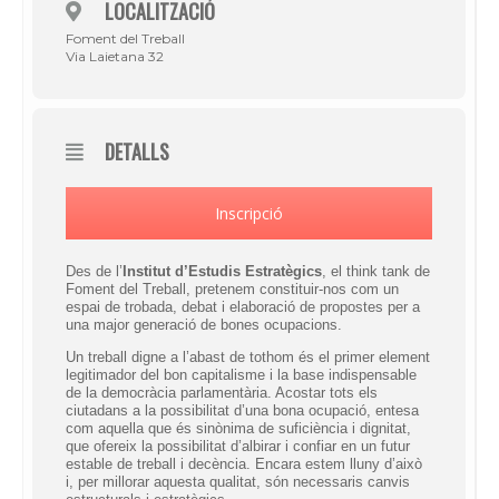
LOCALITZACIÓ
Foment del Treball
Via Laietana 32
DETALLS
Inscripció
Des de l’
Institut d’Estudis Estratègics
, el
think tank
de
Foment del Treball, pretenem constituir-nos com un
espai de trobada, debat i elaboració de propostes per a
una major generació de bones ocupacions.
Un treball digne a l’abast de tothom és el primer element
legitimador del bon capitalisme i la base indispensable
de la democràcia parlamentària. Acostar tots els
ciutadans a la possibilitat d’una bona ocupació, entesa
com aquella que és sinònima de suficiència i dignitat,
que ofereix la possibilitat d’albirar i confiar en un futur
estable de treball i decència. Encara estem lluny d’això
i, per millorar aquesta qualitat, són necessaris canvis