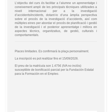
L’objectiu del curs és facilitar a l’alumne un aprenentatge i
coneixement ampli de les principals tècniques utilitzades a
nivell internacional per a la investigació
d’accidents/incidents, dotant-lo d’una àmplia perspectiva
sobre el procés de la investigació d’accidents, així com
múltiples eines per abordar el procés de planificació i gestió
de la investigació i el posterior aprenentatge i millora en
aspectes tècnics, organitzatius, de gestió, culturals i
comportamentals.
Places limitades. Es confirmarà la plaça personalment.
La inscripció es pot realitzar fins el 15/09/2026.
El preu de la matrícula son 1.475€ (IVA no inclòs)
susceptible de bonificació parcial per la Fundación Estatal
para la Formación en el Empleo.