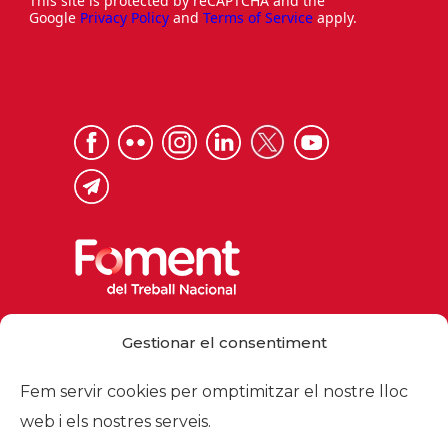
This site is protected by reCAPTCHA and the
Google
Privacy Policy
and
Terms of Service
apply.
Via Laietana 32, 08003 Barcelona
Gestionar el consentiment
Tel. 93 484 12 00
foment@foment.com
Fem servir cookies per omptimitzar el nostre lloc
web i els nostres serveis.