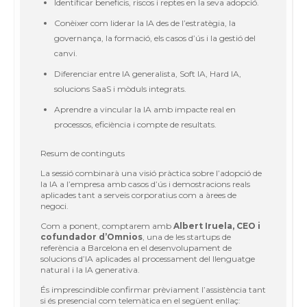
Identificar beneficis, riscos i reptes en la seva adopció.
Conèixer com liderar la IA des de l’estratègia, la
governança, la formació, els casos d’ús i la gestió del
canvi.
Diferenciar entre IA generalista, Soft IA, Hard IA,
solucions SaaS i mòduls integrats.
Aprendre a vincular la IA amb impacte real en
processos, eficiència i compte de resultats.
Resum de continguts
La sessió combinarà una visió pràctica sobre l’adopció de
la IA a l’empresa amb casos d’ús i demostracions reals
aplicades tant a serveis corporatius com a àrees de
negoci.
Com a ponent, comptarem amb
Albert Iruela, CEO i
cofundador d’Omnios
, una de les startups de
referència a Barcelona en el desenvolupament de
solucions d’IA aplicades al processament del llenguatge
natural i la IA generativa.
És imprescindible confirmar prèviament l’assistència tant
si és presencial com telemàtica en el següent enllaç: