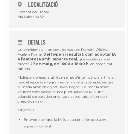
LOCALITZACIÓ
Foment del Treball
Via Laietana 32
DETALLS
Us convidem a la propera jornada de Foment Oficina
Acelera Pyme,
Del hype al resultat: com adoptar IA
a l’empresa amb impacte real
, que se celebrarà el
proper
27 de maig, de 16:00 a 18:00 h,
en modalitat
híbrida.
Moltes empreses ja utilitzen eines d’intel·ligència artificial,
però el repte és integrar-les de manera ordenada, segura i
alineada amb els objectius del negoci. Durant la sessió
veurem com passar d’usos puntuals de la IA a una
adopció corporativa orientada a resultats, eficiència i
creació de valor.
Objectius
Entendre per què la IA és clau per a l’empresa en
aquest moment.