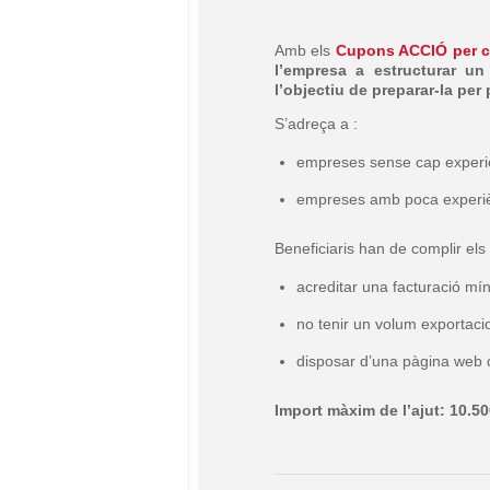
Amb els
Cupons ACCIÓ per c
l’empresa a estructurar un
l’objectiu de preparar-la per
S’adreça a :
empreses sense cap experi
empreses amb poca experiè
Beneficiaris han de complir els
acreditar una facturació mí
no tenir un volum exportacio
disposar d’una pàgina web de
Import màxim de l’ajut: 10.50