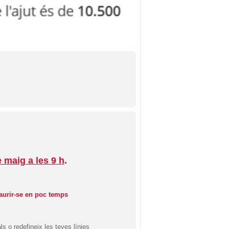
e maig a les 9 h
.
aurir-se en poc temps
s o redefineix les teves línies