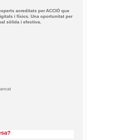
’experts acreditats per ACCIÓ que
itals i físics. Una oportunitat per
al sòlida i efectiva.
tancat
resa?