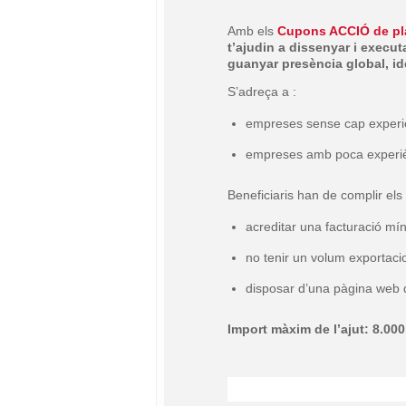
Amb els
Cupons ACCIÓ de pla
t’ajudin a dissenyar i execut
guanyar presència global, id
S’adreça a :
empreses sense cap experi
empreses amb poca experiè
Beneficiaris han de complir els
acreditar una facturació mí
no tenir un volum exportacio
disposar d’una pàgina web de
Import màxim de l’ajut: 8.000