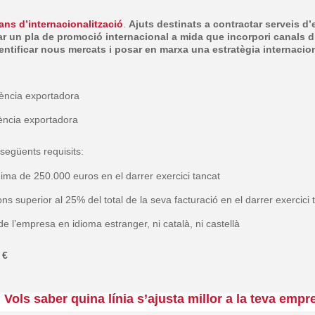
ns d’internacionalització
.
Ajuts destinats a contractar serveis d
ar un pla de promoció internacional a mida que incorpori canals dig
entificar nous mercats i posar en marxa una estratègia internacion
ència exportadora
ncia exportadora
 següents requisits:
nima de 250.000 euros en el darrer exercici tancat
ns superior al 25% del total de la seva facturació en el darrer exercici 
 l’empresa en idioma estranger, ni català, ni castellà
 €
Vols saber quina línia s’ajusta millor a la teva emp