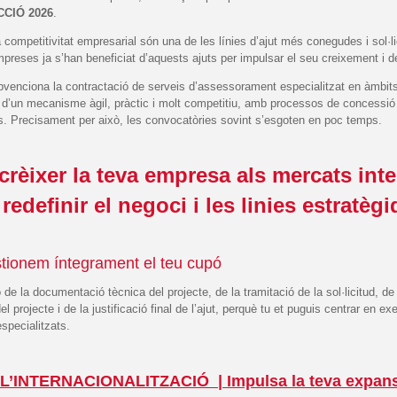
CCIÓ 2026
.
a competitivitat empresarial són una de les línies d’ajut més conegudes i sol·
preses ja s’han beneficiat d’aquests ajuts per impulsar el seu creixement i d
venciona la contractació de serveis d’assessorament especialitzat en àmbits 
ta d’un mecanisme àgil, pràctic i molt competitiu, amb processos de concessi
ts. Precisament per això, les convocatòries sovint s’esgoten en poc temps.
 crèixer la teva empresa als mercats int
redefinir el negoci i les linies estratèg
stionem íntegrament el teu cupó
e la documentació tècnica del projecte, de la tramitació de la sol·licitud, d
rojecte i de la justificació final de l’ajut, perquè tu et puguis centrar en exec
specialitzats.
L’INTERNACIONALITZACIÓ |
Impulsa la teva expans