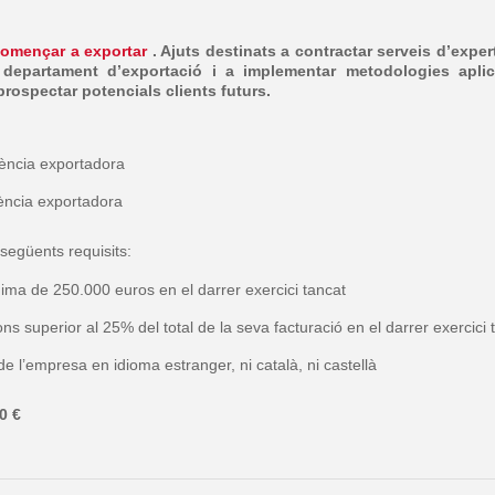
omençar a exportar
. Ajuts destinats a contractar serveis d’expe
 departament d’exportació i a implementar metodologies apli
 prospectar potencials clients futurs.
ència exportadora
ncia exportadora
 següents requisits:
nima de 250.000 euros en el darrer exercici tancat
ns superior al 25% del total de la seva facturació en el darrer exercici 
 l’empresa en idioma estranger, ni català, ni castellà
0 €