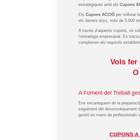
estratègiques amb els
Cupons A
Els
Cupons ACCIÓ
per millorar l
els darrers anys, més de 5.000 em
A través d’aquests cupons, se sub
l’estratègia empresarial. Es trac
compleixen els requisits establer
Vols fer
O 
A Foment del Treball ge
Ens encarreguem de la preparació d
seguiment del desenvolupament del p
gestió en mans de professionals e
CUPONS A 