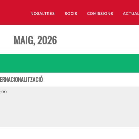
NOSALTRES
SOCIS
COMISSIONS
ACTUAL
MAIG, 2026
Sobre nosaltres
Òrgans de Govern
Òrgans Consultius
Estructura Executiva
TERNACIONALITZACIÓ
Institut d’Estudis Estrat
Societat Barcelonesa d’
1:00
Econòmics i Socials
Organitzacions territori
Organitzacions sectoria
Coneix més