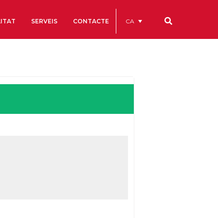
CA
ITAT
SERVEIS
CONTACTE
Els nostres codis
Comptes Anuals
Codi Ètic i de Bon Govern
Estatuts
ègics
Portal de la Transparència
Estudis
als
ls