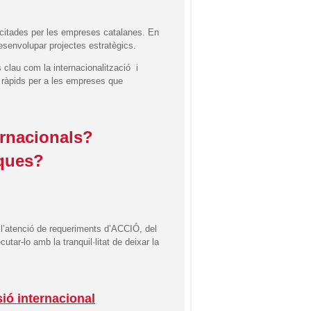
licitades per les empreses catalanes. En
esenvolupar projectes estratègics.
clau com la internacionalització i
ó ràpids per a les empreses que
ernacionals?
iques?
e l’atenció de requeriments d’ACCIÓ, del
utar-lo amb la tranquil·litat de deixar la
ió internacional