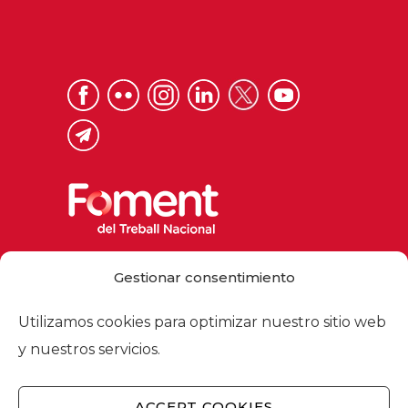
Via Laietana 32, 08003 Barcelona
Gestionar consentimiento
Tel. 93 484 12 00
foment@foment.com
Utilizamos cookies para optimizar nuestro sitio web
y nuestros servicios.
ACCEPT COOKIES