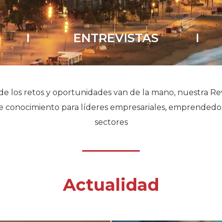
Historia
Galería de Presidentes
I
ENTREVISTAS
I
Biblioteca Archivo
Sede Social
 los retos y oportunidades van de la mano, nuestra Rev
 de conocimiento para líderes empresariales, emprendedor
sectores
Actualidad