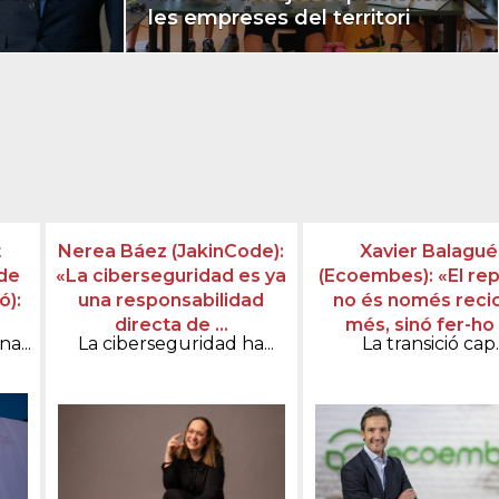
les empreses del territori
t
Nerea Báez (JakinCode):
Xavier Balagué
de
«La ciberseguridad es ya
(Ecoembes): «El rep
ó):
una responsabilidad
no és només recic
directa de ...
més, sinó fer-ho .
a...
La ciberseguridad ha...
La transició cap..