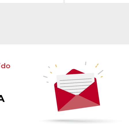
ido
A