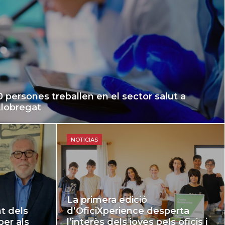
 persones treballen en el sector salut a
 Llobregat
NOTICIAS
La primera edició
nt dels
d’OficiXperience desperta
er als
l’interès dels joves pels oficis i