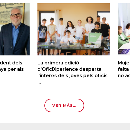
ident dels
La primera edició
Muje
ya per als
d’OficiXperience desperta
falta
l’interès dels joves pels oficis
no ac
...
VER MÁS…