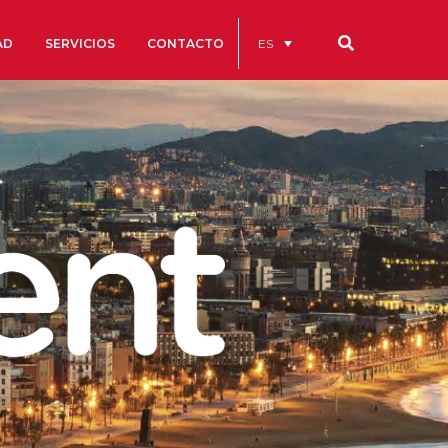
ES
AD
SERVICIOS
CONTACTO
Nuestros códigos
Cuentas Anuales
Código Ético y de Buen Gobierno
Estatutos
cs
Portal de la Transparencia
studios
s