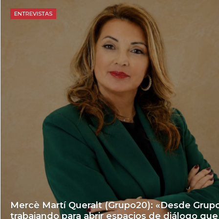
ENTREVISTAS
Mercè Martí Queralt (Grupo20): «Desde Gru
trabajando para abrir espacios de diálogo qu