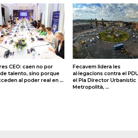
res CEO: caen no por
Fecavem lidera les
 de talento, sino porque
al·legacions contra el PD
ceden al poder real en ...
el Pla Director Urbanístic
Metropolità, ...