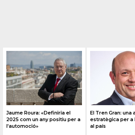
Jaume Roura: «Definiria el
El Tren Gran: una
2025 com un any positiu per a
estratègica per a l
l’automoció»
al país