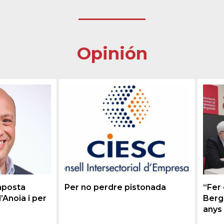
Opinión
 aposta
Per no perdre pistonada
“Fer
’Anoia i per
Berg
anys