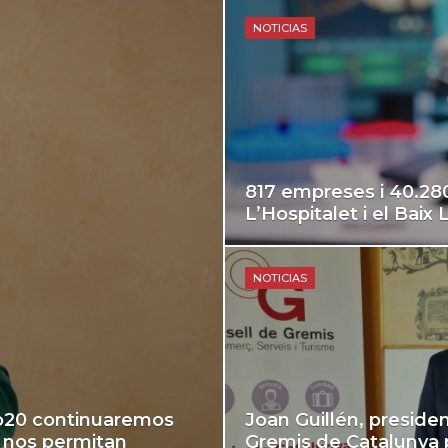
NOTICIAS
817 empreses i 40.280
L’Hospitalet i el Baix
NOTICIAS
po20 continuaremos
Joan Guillén, preside
e nos permitan
Gremis de Catalunya p