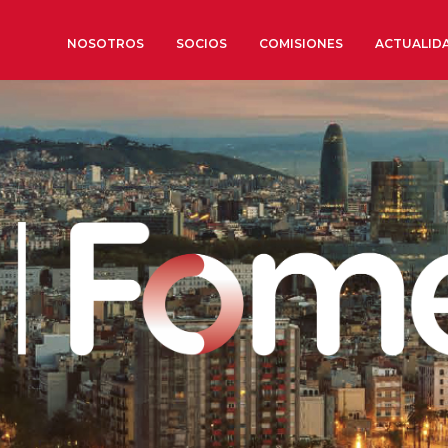
NOSOTROS
SOCIOS
COMISIONES
ACTUALID
Sobre nosotros
Órganos de Gobierno
Órganos Consultivos
Estructura Ejecutiva
Institut d’Estudis Estratègi
Organizaciones sectoriales
Sociedad Barcelonesa de E
Económicos y Sociales
Organizaciones territoriale
Conoce más