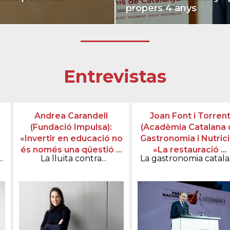
propers 4 anys
Entrevistas
Andrea Carandell
Joan Font i Torren
(Fundació Impulsa):
(Acadèmia Catalana 
«Invertir en educació no
Gastronomia i Nutrici
és només una qüestió ...
«La restauració ...
.
La lluita contra...
La gastronomia catalan