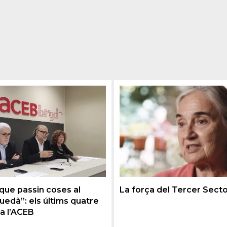
 que passin coses al
La força del Tercer Sect
uedà”: els últims quatre
 a l’ACEB