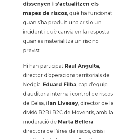
dissenyen i s’actualitzen els
mapes de riscos
, què ha funcionat
quan s’ha produït una crisi o un
incident i què canvia en la resposta
quan es materialitza un risc no
previst.
Hi han participat
Raul Anguita
,
director d’operacions territorials de
Nedgia;
Eduard Filba
, cap d’equip
d’auditoria interna i control de riscos
de Celsa, i
Ian Livesey
, director de la
divisió B2B i B2C de Moventis, amb la
moderació de
Marta Bellera
,
directora de l’àrea de riscos, crisis i