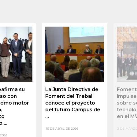
afirma su
La Junta Directiva de
Foment 
so con
Foment del Treball
impulsa
como motor
conoce el proyecto
sobre s
,
del futuro Campus de
tecnoló
to
...
en el 
...
16 DE ABRIL DE 2026
3 DE MARZO
 2026