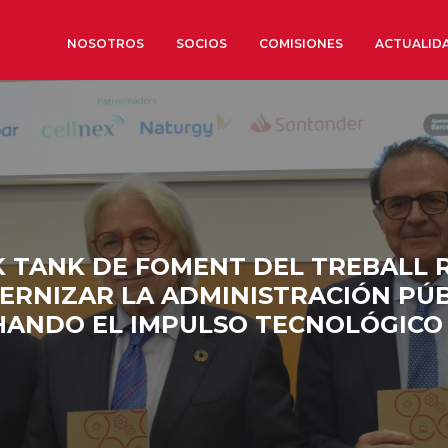
NOSOTROS
SOCIOS
COMISIONES
ACTUALID
Sobre nosotros
Órganos de Gobierno
Órganos Consultivos
Estructura Ejecutiva
K TANK DE FOMENT DEL TREBALL
Institut d’Estudis Estratègi
RNIZAR LA ADMINISTRACIÓN PÚB
Organizaciones sectoriales
ANDO EL IMPULSO TECNOLÓGICO Y
Sociedad Barcelonesa de E
Económicos y Sociales
Organizaciones territoriale
Conoce más