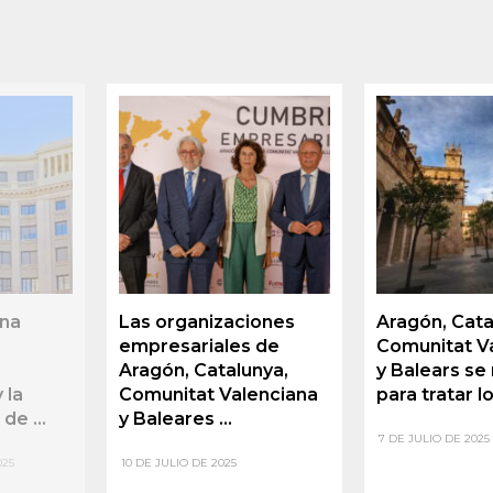
una
Las organizaciones
Aragón, Cata
empresariales de
Comunitat V
Aragón, Catalunya,
y Balears se
 la
Comunitat Valenciana
para tratar lo
de ...
y Baleares ...
7 DE JULIO DE 2025
025
10 DE JULIO DE 2025