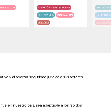
INNOVACIÓN
ATENCIÓN A LAS PERSONAS
DESTACAMO
DESTACAMOS
INNOVACIÓN
EMPRENDEDO
NOTICIAS
INNOVACIÓ
SOCIEDAD DI
va y al aportar seguridad jurídica a sus actores
rive en nuestro país, sea adaptable a los rápidos