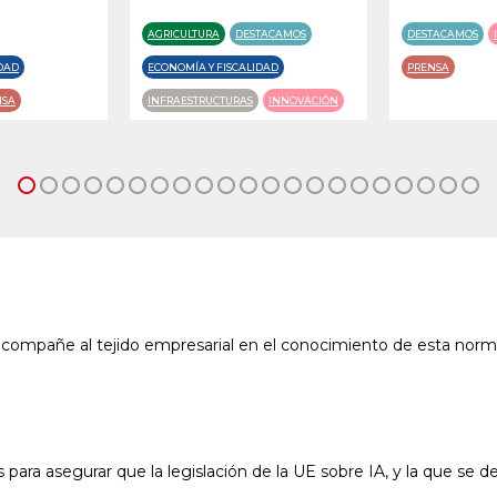
AGRICULTURA
DESTACAMOS
DESTACAMOS
IDAD
ECONOMÍA Y FISCALIDAD
PRENSA
NSA
INFRAESTRUCTURAS
INNOVACIÓN
TICA
PRENSA
SEGURIDAD
ompañe al tejido empresarial en el conocimiento de esta normati
ara asegurar que la legislación de la UE sobre IA, y la que se de