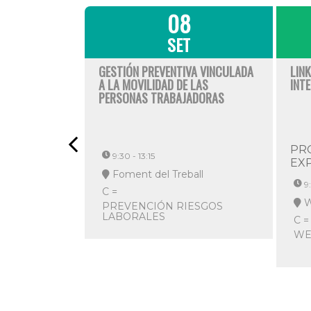
08
SET
GESTIÓN PREVENTIVA VINCULADA
LIN
A LA MOVILIDAD DE LAS
INT
PERSONAS TRABAJADORAS
PR
9:30 - 13:15
EX
Foment del Treball
9
C =
W
PREVENCIÓN RIESGOS
LABORALES
C =
WE