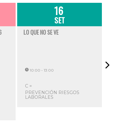
16
SET
6
LO QUE NO SE VE
DEFENSA E IND
OPORTUNIDAD
UN NUEVO ES
ESTRATÉGICO
10:00 - 13:00
10:30 - 15:00
Foment del
C =
C =
SEGURE
PREVENCIÓN RIESGOS
LABORALES