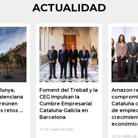
ACTUALIDAD
lunya,
Foment del Treball y la
Amazon re
alenciana
CEG impulsan la
compromi
 reúnen
Cumbre Empresarial
Cataluña 
s retos ...
Cataluña-Galicia en
de empleo
Barcelona
crecimien
económico 
17 DE JUNIO DE 2026
20 DE ABRIL DE