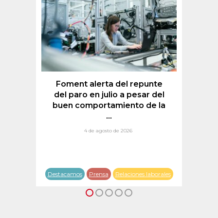
rzo
 la
Foment alerta del repunte
del paro en julio a pesar del
buen comportamiento de la
...
4 de agosto de 2026
orales
Destacamos
Prensa
Relaciones laborales