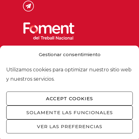
Via Laietana 32, 08003 Barcelona
Gestionar consentimiento
Tel. 93 484 12 00
foment@foment.com
Utilizamos cookies para optimizar nuestro sitio web
y nuestros servicios.
ACCEPT COOKIES
© 2026 - Foment del Treball Nacional
Nosotros
/
Asociados
/
Comisiones
/
SOLAMENTE LAS FUNCIONALES
Actualidad
/
Servicios
/
Aviso legal
/
Política
de privacidad
/
Política de cookies
/
VER LAS PREFERENCIAS
Privacidad redes sociales