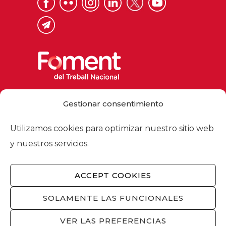
Via Laietana 32, 08003 Barcelona
Gestionar consentimiento
Tel. 93 484 12 00
foment@foment.com
Utilizamos cookies para optimizar nuestro sitio web
y nuestros servicios.
ACCEPT COOKIES
© 2026 - Foment del Treball Nacional
Nosotros
/
Asociados
/
Comisiones
/
SOLAMENTE LAS FUNCIONALES
Actualidad
/
Servicios
/
Aviso legal
/
Política
de privacidad
/
Política de cookies
/
VER LAS PREFERENCIAS