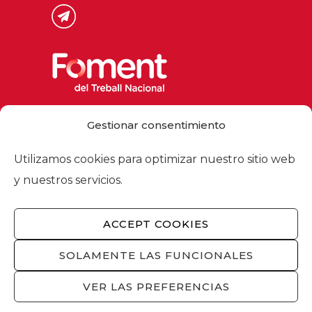
Via Laietana 32, 08003 Barcelona
Gestionar consentimiento
Tel. 93 484 12 00
foment@foment.com
Utilizamos cookies para optimizar nuestro sitio web
y nuestros servicios.
ACCEPT COOKIES
© 2026 - Foment del Treball Nacional
Nosotros
/
Asociados
/
Comisiones
/
SOLAMENTE LAS FUNCIONALES
Actualidad
/
Servicios
/
Aviso legal
/
Política
de privacidad
/
Política de cookies
/
VER LAS PREFERENCIAS
Privacidad redes sociales