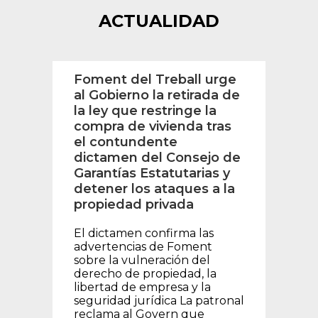
ACTUALIDAD
Foment del Treball urge
Fom
al Gobierno la retirada de
repu
uena
la ley que restringe la
a pe
do
compra de vivienda tras
com
o
el contundente
afil
r su
dictamen del Consejo de
La af
Garantías Estatutarias y
paro
detener los ataques a la
preo
propiedad privada
La p
nuev
 en
El dictamen confirma las
ante
ión
advertencias de Foment
cont
sobre la vulneración del
gran
derecho de propiedad, la
merc
 tasa
libertad de empresa y la
de p
cima
seguridad jurídica La patronal
aume
unque
reclama al Govern que