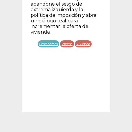
perso
clama
abandone el sesgo de
extrema izquierda y la
D
idad
política de imposición y abra
un diálogo real para
R
incrementar la oferta de
vivienda...
Destacamos
Prensa
Vivienda