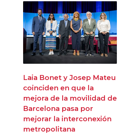
Laia Bonet y Josep Mateu
coinciden en que la
mejora de la movilidad de
Barcelona pasa por
mejorar la interconexión
metropolitana