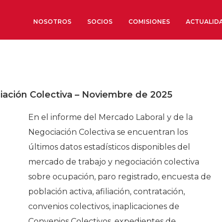
NOSOTROS
SOCIOS
COMISIONES
ACTUALID
Sobre nosotros
Órganos de Gobierno
iación Colectiva – Noviembre de 2025
Órganos Consultivos
Estructura Ejecutiva
En el informe del Mercado Laboral y de la
Institut d’Estudis Estratègi
Negociación Colectiva se encuentran los
Organizaciones sectoriales
últimos datos estadísticos disponibles del
Sociedad Barcelonesa de E
mercado de trabajo y negociación colectiva
Económicos y Sociales
sobre ocupación, paro registrado, encuesta de
Organizaciones territoriale
población activa, afiliación, contratación,
convenios colectivos, inaplicaciones de
Conoce más
Convenios Colectivos, expedientes de