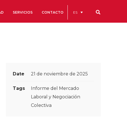
ES
AD
SERVICIOS
CONTACTO
Nuestros códigos
Cuentas Anuales
Código Ético y de Buen Gobierno
Estatutos
Date
21 de noviembre de 2025
cs
Portal de la Transparencia
Tags
Informe del Mercado
studios
Laboral y Negociación
Colectiva
s