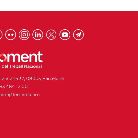
 Laietana 32, 08003 Barcelona
. 93 484 12 00
ment@foment.com