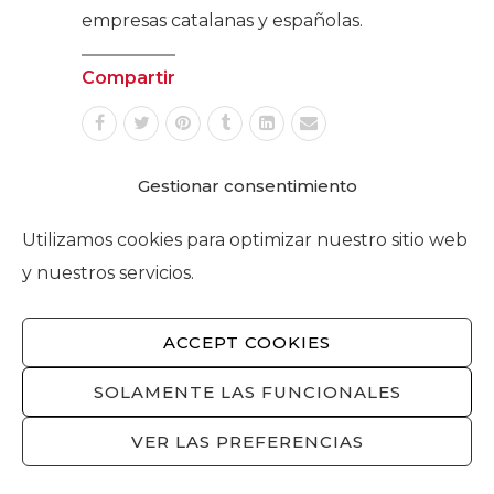
empresas catalanas y españolas.
Compartir
Gestionar consentimiento
Utilizamos cookies para optimizar nuestro sitio web
Related Posts
y nuestros servicios.
Fomento acoge la recepción de
ACCEPT COOKIES
la European Blockchain
Convention
19 de enero de 2020
SOLAMENTE LAS FUNCIONALES
Foment constata la importancia
VER LAS PREFERENCIAS
de fortalecer el sector industrial
en Cataluña y hacer posible la