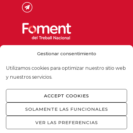
Via Laietana 32, 08003 Barcelona
Gestionar consentimiento
Tel. 93 484 12 00
foment@foment.com
Utilizamos cookies para optimizar nuestro sitio web
y nuestros servicios.
ACCEPT COOKIES
© 2026 - Foment del Treball Nacional
Nosotros
/
Asociados
/
Comisiones
/
SOLAMENTE LAS FUNCIONALES
Actualidad
/
Servicios
/
Aviso legal
/
Política
de privacidad
/
Política de cookies
/
VER LAS PREFERENCIAS
Privacidad redes sociales