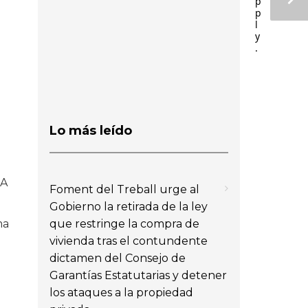
p
p
l
y
.
Lo más leído
RA
Foment del Treball urge al
Gobierno la retirada de la ley
que restringe la compra de
ma
vivienda tras el contundente
dictamen del Consejo de
Garantías Estatutarias y detener
los ataques a la propiedad