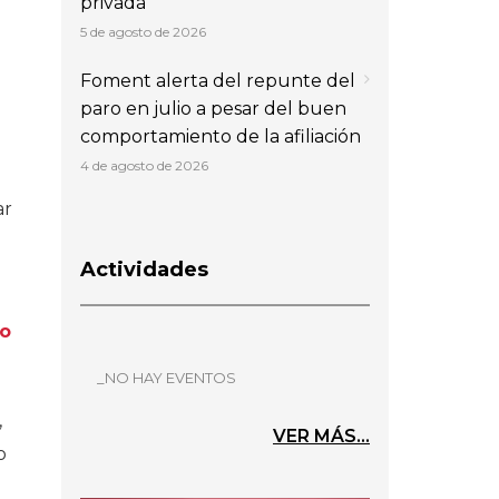
privada
5 de agosto de 2026
Foment alerta del repunte del
paro en julio a pesar del buen
comportamiento de la afiliación
4 de agosto de 2026
ar
Actividades
mo
_NO HAY EVENTOS
,
VER MÁS...
o