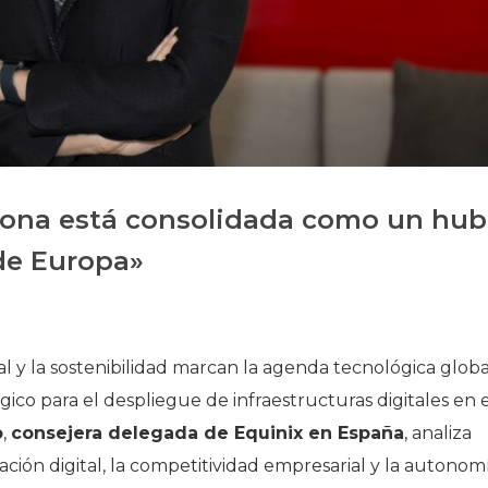
Historia
Galería de Presidentes
Biblioteca Archivo
Sede Social
celona está consolidada como un hub
 de Europa»
 y la sostenibilidad marcan la agenda tecnológica globa
co para el despliegue de infraestructuras digitales en e
o
,
consejera delegada de Equinix en España
, analiza
ción digital, la competitividad empresarial y la autonom