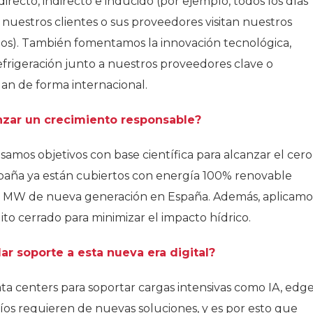
ecto, indirecto e inducido (por ejemplo, todos los días
 nuestros clientes o sus proveedores visitan nuestros
ipos). También fomentamos la innovación tecnológica,
frigeración junto a nuestros proveedores clave o
n de forma internacional.
anzar un crecimiento responsable?
samos objetivos con base científica para alcanzar el cero
paña ya están cubiertos con energía 100% renovable
5 MW de nueva generación en España. Además, aplicamo
uito cerrado para minimizar el impacto hídrico.
r soporte a esta nueva era digital?
a centers para soportar cargas intensivas como IA, edg
os requieren de nuevas soluciones, y es por esto que