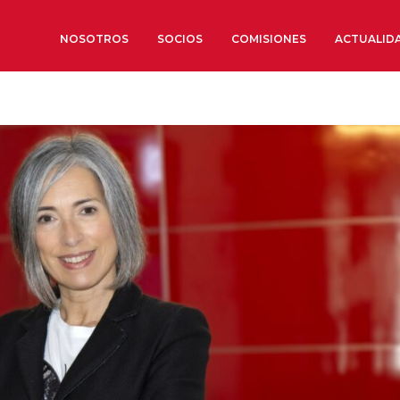
NOSOTROS
SOCIOS
COMISIONES
ACTUALID
Sobre nosotros
Órganos de Gobierno
Órganos Consultivos
Estructura Ejecutiva
Institut d’Estudis Estratègi
Organizaciones sectoriales
Sociedad Barcelonesa de E
Económicos y Sociales
Organizaciones territoriale
Conoce más