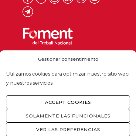
Via Laietana 32, 08003 Barcelona
Gestionar consentimiento
Tel. 93 484 12 00
foment@foment.com
Utilizamos cookies para optimizar nuestro sitio web
y nuestros servicios.
ACCEPT COOKIES
© 2026 - Foment del Treball Nacional
Nosotros
/
Asociados
/
Comisiones
/
SOLAMENTE LAS FUNCIONALES
Actualidad
/
Servicios
/
Aviso legal
/
Política
de privacidad
/
Política de cookies
/
VER LAS PREFERENCIAS