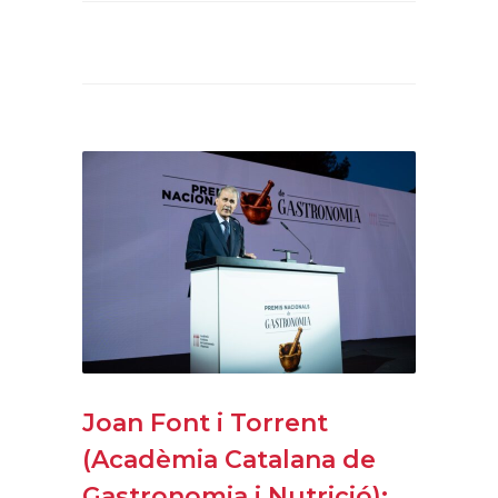
Joan Font i Torrent
(Acadèmia Catalana de
Gastronomia i Nutrició):