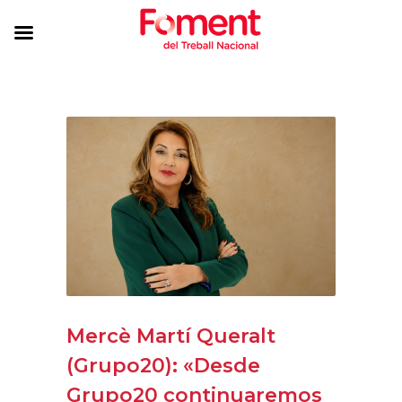
Mercè Martí Queralt
(Grupo20): «Desde
Grupo20 continuaremos