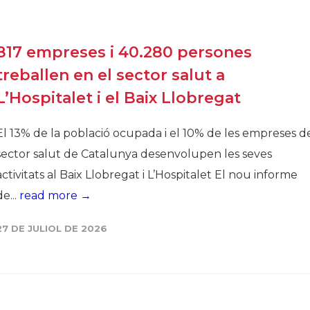
Història
Galeria de Presidents
817 empreses i 40.280 persones
Biblioteca Arxiu
treballen en el sector salut a
Seu Social
L’Hospitalet i el Baix Llobregat
El 13% de la població ocupada i el 10% de les empreses d
sector salut de Catalunya desenvolupen les seves
activitats al Baix Llobregat i L’Hospitalet El nou informe
de...
read more →
27 DE JULIOL DE 2026