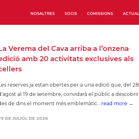
NOSALTRES
SOCIS
COMISSIONS
ACTUAL
Sobre nosaltres
La Verema del Cava arriba a l’onzena
Òrgans de Govern
edició amb 20 activitats exclusives als
Òrgans Consultius
cellers
Estructura Executiva
Institut d’Estudis Estrat
Les reserves ja estan obertes per a una edició que, del 28
Societat Barcelonesa d’
d'agost al 19 de setembre, convidarà el públic a descobrir
Econòmics i Socials
des de dins el moment més emblemàtic...
read more →
Organitzacions territori
Organitzacions sectoria
29 DE JULIOL DE 2026
Coneix més