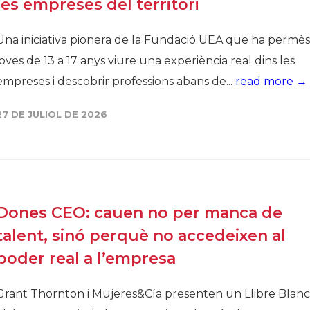
les empreses del territori
Una iniciativa pionera de la Fundació UEA que ha permès
joves de 13 a 17 anys viure una experiència real dins les
empreses i descobrir professions abans de...
read more →
27 DE JULIOL DE 2026
Dones CEO: cauen no per manca de
talent, sinó perquè no accedeixen al
poder real a l’empresa
Grant Thornton i Mujeres&Cía presenten un Llibre Blanc