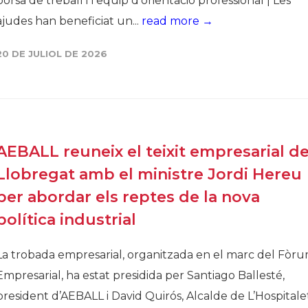
borsa de treball i l’equip d'orientació professional | Les
ajudes han beneficiat un...
read more →
20 DE JULIOL DE 2026
AEBALL reuneix el teixit empresarial de
Llobregat amb el ministre Jordi Hereu
per abordar els reptes de la nova
política industrial
La trobada empresarial, organitzada en el marc del Fòr
Empresarial, ha estat presidida per Santiago Ballesté,
president d’AEBALL i David Quirós, Alcalde de L’Hospitale