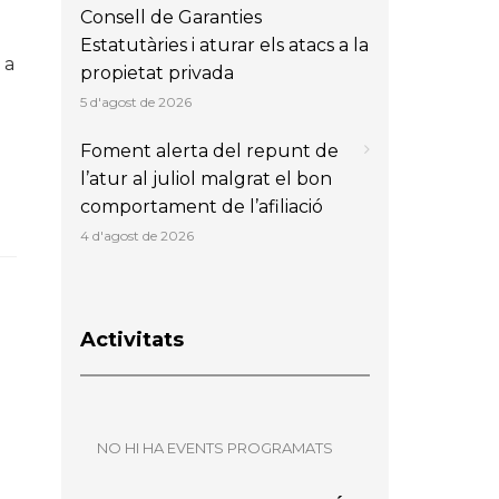
Consell de Garanties
Estatutàries i aturar els atacs a la
 a
propietat privada
5 d'agost de 2026
Foment alerta del repunt de
l’atur al juliol malgrat el bon
comportament de l’afiliació
4 d'agost de 2026
Activitats
NO HI HA EVENTS PROGRAMATS