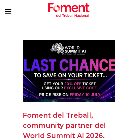
Foment del Treball,
community partner del
World Summit AI 2026,