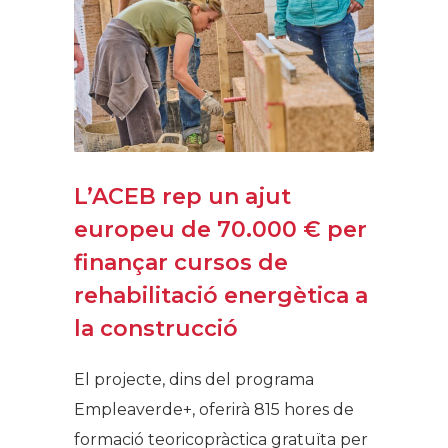
L’ACEB rep un ajut
europeu de 70.000 € per
finançar cursos de
rehabilitació energètica a
la construcció
El projecte, dins del programa
Empleaverde+, oferirà 815 hores de
formació teoricopràctica gratuïta per