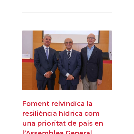
Foment reivindica la
resiliència hídrica com
una prioritat de país en
l’Assemblea General