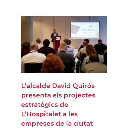
L’alcalde David Quirós
presenta els projectes
estratègics de
L’Hospitalet a les
empreses de la ciutat