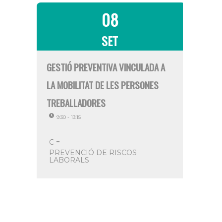
08
SET
GESTIÓ PREVENTIVA VINCULADA A
LINKED
LA MOBILITAT DE LES PERSONES
INTERN
TREBALLADORES
PROG
9:30 - 13:15
EXPO
C =
9:00 - 
PREVENCIÓ DE RISCOS
LABORALS
Webi
C =
IN