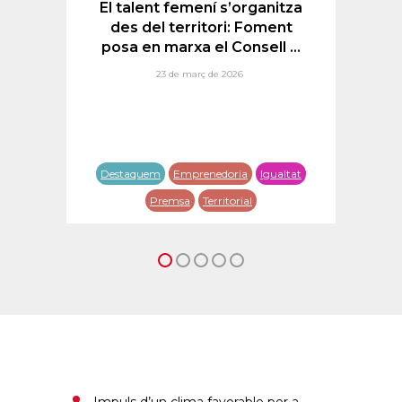
s
El talent femení s’organitza
F
 i
des del territori: Foment
posa en marxa el Consell ...
23 de març de 2026
t
Destaquem
Emprenedoria
Igualtat
De
sa
Premsa
Territorial