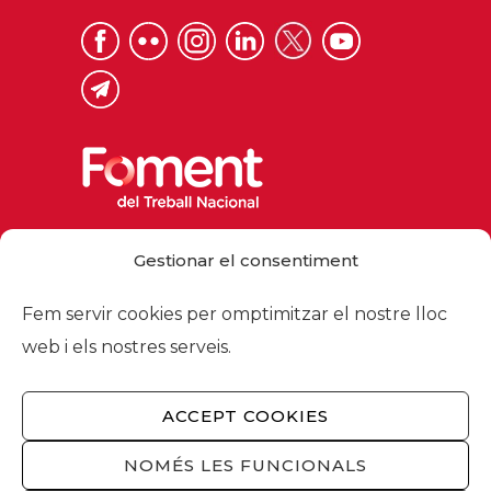
Via Laietana 32, 08003 Barcelona
Gestionar el consentiment
Tel. 93 484 12 00
foment@foment.com
Fem servir cookies per omptimitzar el nostre lloc
web i els nostres serveis.
ACCEPT COOKIES
© 2026 - Foment del Treball Nacional
Nosaltres
/
Associats
/
Comissions
/
NOMÉS LES FUNCIONALS
Actualitat
/
Serveis
/
Avís legal
/
Política de