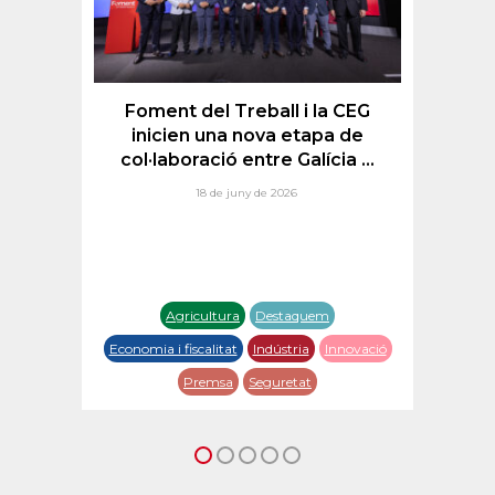
ça
F
ma
Foment del Treball i la CEG
.
inicien una nova etapa de
col·laboració entre Galícia ...
18 de juny de 2026
nal
Agricultura
Destaquem
tal
Ec
Economia i fiscalitat
Indústria
Innovació
Premsa
Seguretat