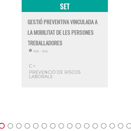
SET
GESTIÓ PREVENTIVA VINCULADA A
LINKED
LA MOBILITAT DE LES PERSONES
INTERN
TREBALLADORES
PROG
9:30 - 13:15
EXPO
C =
9:00 - 
PREVENCIÓ DE RISCOS
LABORALS
Webi
C =
IN