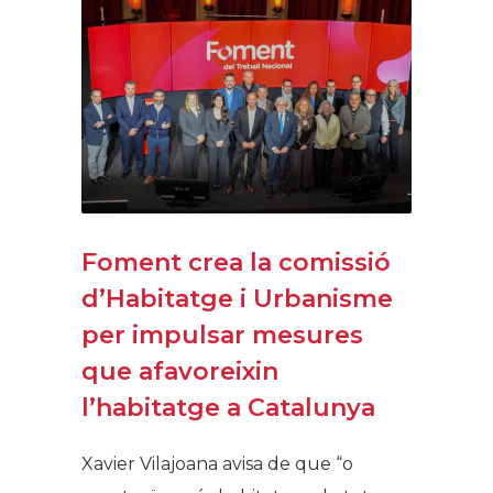
Foment crea la comissió
d’Habitatge i Urbanisme
per impulsar mesures
que afavoreixin
l’habitatge a Catalunya
Xavier Vilajoana avisa de que “o