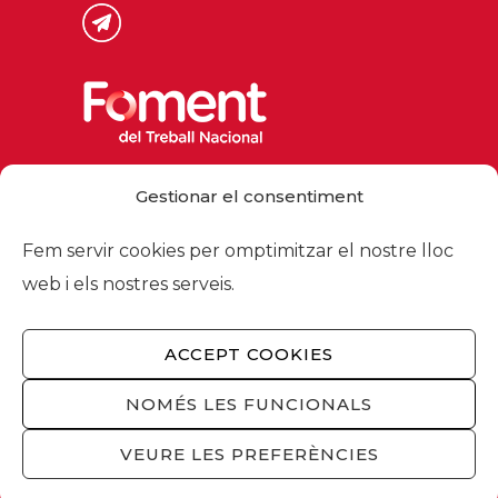
Via Laietana 32, 08003 Barcelona
Gestionar el consentiment
Tel. 93 484 12 00
foment@foment.com
Fem servir cookies per omptimitzar el nostre lloc
web i els nostres serveis.
ACCEPT COOKIES
© 2026 - Foment del Treball Nacional
Nosaltres
/
Associats
/
Comissions
/
NOMÉS LES FUNCIONALS
Actualitat
/
Serveis
/
Avís legal
/
Política de
privacitat
/
Política cookies
/
Privacitat
VEURE LES PREFERÈNCIES
xarxes socials