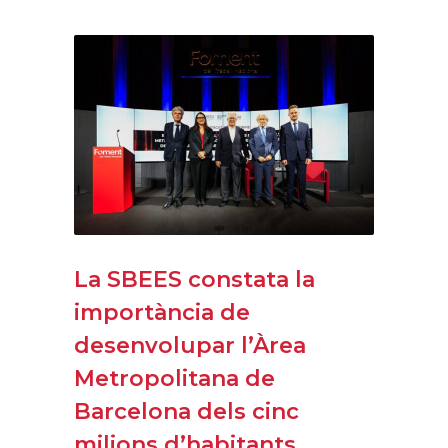
La SBEES constata la
importància de
desenvolupar l’Àrea
Metropolitana de
Barcelona dels cinc
milions d’habitants