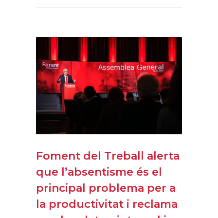
Foment del Treball alerta
que l’absentisme és el
principal problema per a
la productivitat i reclama