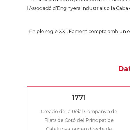
l’Associació d’Enginyers Industrials o la Caixa
En ple segle XXI, Foment compta amb un equ
Dat
1771
is
Creació de la Reial Companyia de
S)
Filats de Cotó del Principat de
al
Catalunya, origen directe de