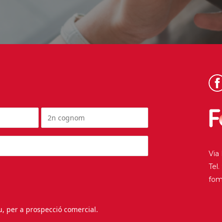
Via
Tel
fo
au, per a prospecció comercial.