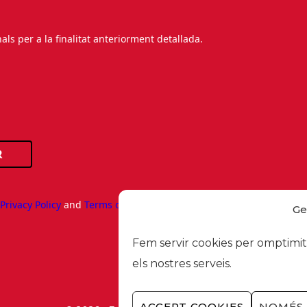
s per a la finalitat anteriorment detallada.
R
e
Privacy Policy
and
Terms of Service
apply.
Ge
Fem servir cookies per omptimitz
els nostres serveis.
ACCEPT COOKIES
NOMÉS 