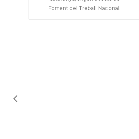
rà
Foment del Treball Nacional.
i,
 i
là
e
es