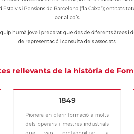
 d’Estalvis i Pensions de Barcelona (“la Caixa”); entitats to
per al país.
ip humà jove i preparat que des de diferents àrees i d
de representació i consulta dels associats.
es rellevants de la història de Fo
1849
Pionera en oferir formació a molts
dels operaris i mestres industrials
que van protagonitzar la