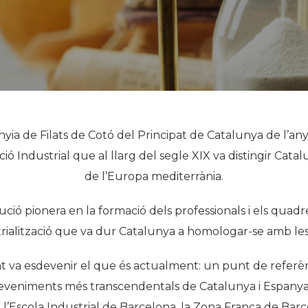
Història
Galeria de Presidents
Biblioteca Arxiu
Seu Social
a de Filats de Cotó del Principat de Catalunya de l’any 
ió Industrial que al llarg del segle XIX va distingir Cat
de l’Europa mediterrània.
ió pionera en la formació dels professionals i els quadres
ustrialització que va dur Catalunya a homologar-se amb 
 va esdevenir el que és actualment: un punt de referència
sdeveniments més transcendentals de Catalunya i Espanya 
 l’Escola Industrial de Barcelona, la Zona Franca de Bar