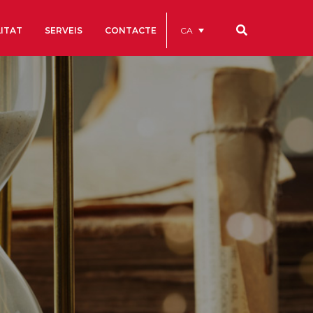
CA
ITAT
SERVEIS
CONTACTE
Els nostres codis
Comptes Anuals
Codi Ètic i de Bon Govern
Estatuts
ègics
Portal de la Transparència
Estudis
als
ls