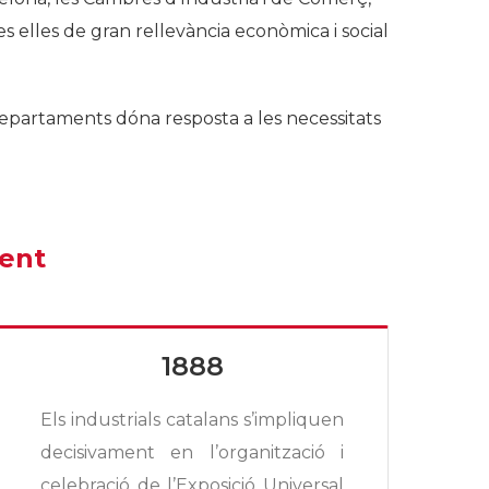
tes elles de gran rellevància econòmica i social
epartaments dóna resposta a les necessitats
ment
1888
Els industrials catalans s’impliquen
A
decisivament en l’organització i
celebració de l’Exposició Universal