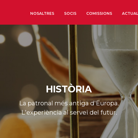
NOSALTRES
SOCIS
COMISSIONS
ACTUAL
Sobre nosaltres
Òrgans de Govern
Òrgans Consultius
Estructura Executiva
Institut d’Estudis Estrat
HISTÒRIA
Societat Barcelonesa d’
Econòmics i Socials
La patronal més antiga d'Europa.
Organitzacions territori
L'experiència al servei del futur.
Organitzacions sectoria
Coneix més