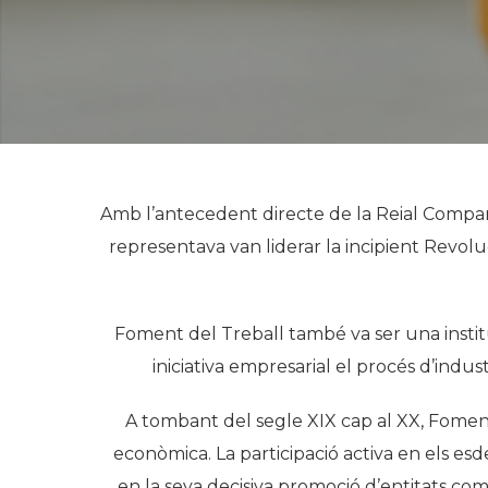
Amb l’antecedent directe de la Reial Companyi
representava van liderar la incipient Revoluc
Foment del Treball també va ser una instituc
iniciativa empresarial el procés d’ind
A tombant del segle XIX cap al XX, Foment
econòmica. La participació activa en els e
en la seva decisiva promoció d’entitats com