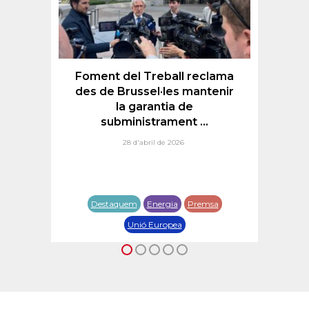
F
a
la
per
Foment del Treball reclama
..
des de Brussel·les mantenir
la garantia de
subministrament ...
28 d'abril de 2026
De
nal
P
Destaquem
Energia
Premsa
Unió Europea