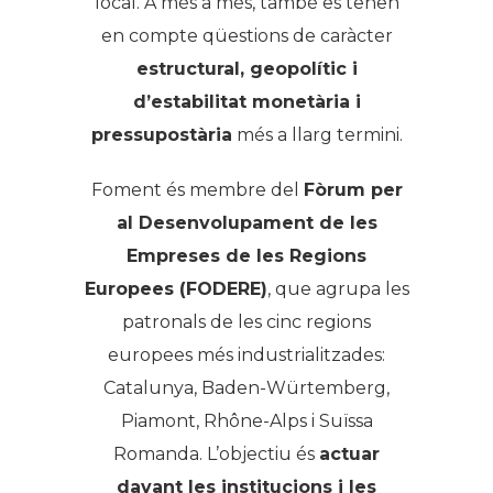
local. A més a més, també es tenen
en compte qüestions de caràcter
estructural, geopolític i
d’estabilitat monetària i
pressupostària
més a llarg termini.
Foment és membre del
Fòrum per
al Desenvolupament de les
Empreses de les Regions
Europees (FODERE)
, que agrupa les
patronals de les cinc regions
europees més industrialitzades:
Catalunya, Baden-Würtemberg,
Piamont, Rhône-Alps i Suïssa
Romanda. L’objectiu és
actuar
davant les institucions i les