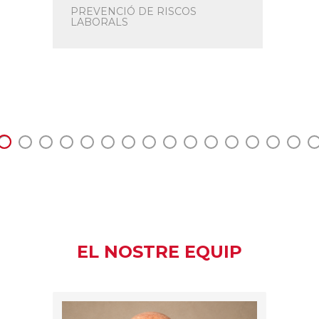
9:00 - 
PREVENCIÓ DE RISCOS
LABORALS
Webi
C =
IN
EL NOSTRE EQUIP