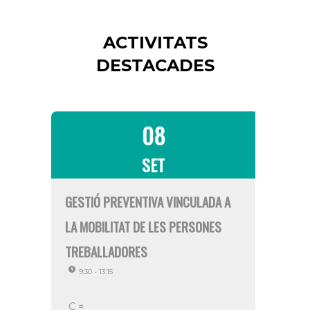
ACTIVITATS
DESTACADES
08
SET
GESTIÓ PREVENTIVA VINCULADA A
LINKED
LA MOBILITAT DE LES PERSONES
INTERN
TREBALLADORES
PROG
9:30 - 13:15
EXPO
C =