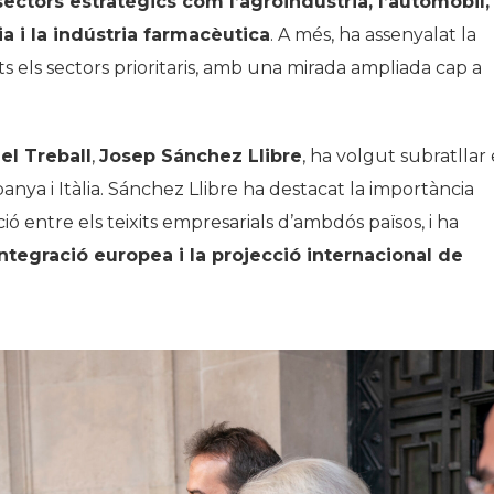
sectors estratègics com l’agroindústria, l’automòbil,
gia i la indústria farmacèutica
. A més, ha assenyalat la
ts els sectors prioritaris, amb una mirada ampliada cap a
l Treball
,
Josep Sánchez Llibre
, ha volgut subratllar 
anya i Itàlia. Sánchez Llibre ha destacat la importància
ó entre els teixits empresarials d’ambdós països, i ha
egració europea i la projecció internacional de