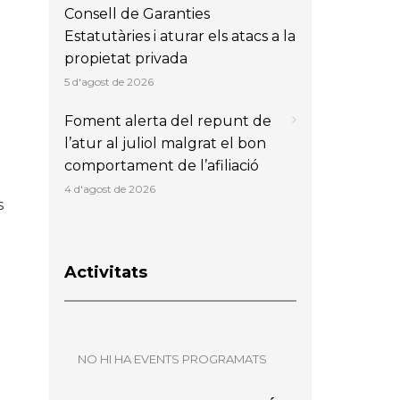
Consell de Garanties
Estatutàries i aturar els atacs a la
propietat privada
5 d'agost de 2026
Foment alerta del repunt de
l’atur al juliol malgrat el bon
comportament de l’afiliació
4 d'agost de 2026
s
Activitats
NO HI HA EVENTS PROGRAMATS