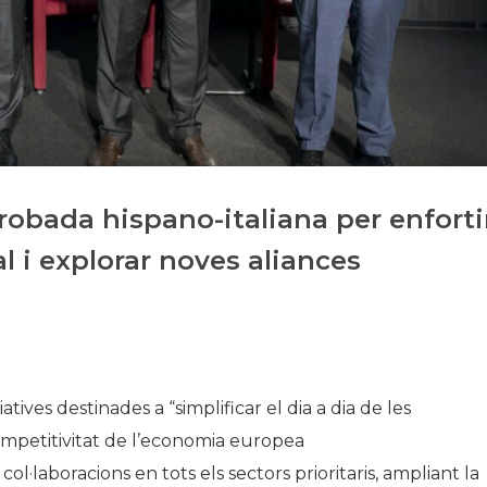
Història
Galeria de Presidents
Biblioteca Arxiu
Seu Social
trobada hispano-italiana per enforti
l i explorar noves aliances
ives destinades a “simplificar el dia a dia de les
 competitivitat de l’economia europea
col·laboracions en tots els sectors prioritaris, ampliant la