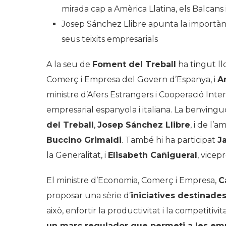
mirada cap a Amèrica Llatina, els Balcans i
Josep Sánchez Llibre apunta la importànc
seus teixits empresarials
A la seu de
Foment del Treball
ha tingut ll
Comerç i Empresa del Govern d’Espanya, i
A
ministre d’Afers Estrangers i Cooperació Inte
empresarial espanyola i italiana. La benvingu
del Treball
,
Josep Sánchez Llibre
, i de l’
Buccino Grimaldi
. També hi ha participat
J
la Generalitat, i
Elisabeth Cañigueral
, vice
El ministre d’Economia, Comerç i Empresa,
C
proposar una sèrie d’
iniciatives destinades
això, enfortir la productivitat i la competiti
un marc regulador que permeti a les empr