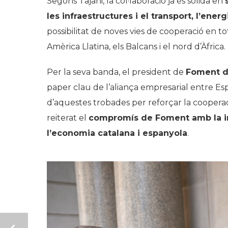
Segons Tajani, la col·laboració ja és sòlida en
les infraestructures i el transport, l’ener
possibilitat de noves vies de cooperació en to
Amèrica Llatina, els Balcans i el nord d’Àfrica.
Per la seva banda, el president de
Foment de
paper clau de l’aliança empresarial entre Esp
d’aquestes trobades per reforçar la cooperaci
reiterat el
compromís de Foment amb la int
l’economia catalana i espanyola
.