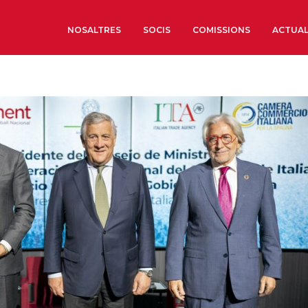
NOSALTRES
SOCIS
COMISSIONS
ACTUAL
Sobre nosaltres
Òrgans de Govern
Òrgans Consultius
Estructura Executiva
Institut d’Estudis Estrat
Societat Barcelonesa d’
Econòmics i Socials
Organitzacions territori
Organitzacions sectoria
Coneix més