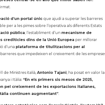
firmat.
eació d’un portal únic
que ajudi a superar les barreres
ble per a les pimes sobre l’operativa als diferents Estats
tació pública
; l’establiment d’un
mecanisme de
 creditícies dins de la Unió Europea
per millorar
ció d’una
plataforma de titulitzacions per al
t barreres que impedeixen el creixement de les emprese
 de Ministres italià,
Antonio Tajani
, ha posat en valor la
nya i Itàlia:
“En els primers sis mesos de 2025,
 pel creixement de les exportacions italianes,
Itàlia continuen augmentant”
.