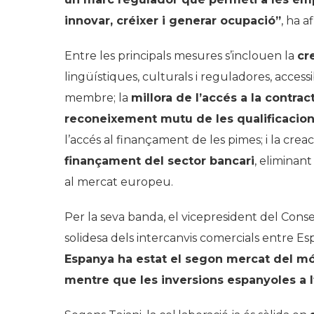
innovar, créixer i generar ocupació”
, ha a
Entre les principals mesures s’inclouen la
cr
lingüístiques, culturals i reguladores, accessi
membre; la
millora de l’accés a la contrac
reconeixement mutu de les qualificacions
l’accés al finançament de les pimes; i la crea
finançament del sector bancari
, eliminan
al mercat europeu.
Per la seva banda, el vicepresident del Consell
solidesa dels intercanvis comercials entre Espa
Espanya ha estat el segon mercat del món
mentre que les inversions espanyoles a 