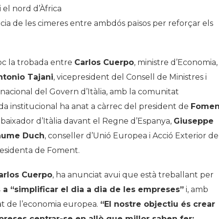
 el nord d’Àfrica
ia de les cimeres entre ambdós països per reforçar els
oc la trobada entre
Carlos Cuerpo
, ministre d’Economia,
ntonio Tajani
, vicepresident del Consell de Ministres i
rnacional del Govern d’Itàlia, amb la comunitat
da institucional ha anat a càrrec del president de
Fomen
ambaixador d’Itàlia davant el Regne d’Espanya,
Giuseppe
aume Duch
, conseller d’Unió Europea i Acció Exterior de
presidenta de Foment.
arlos Cuerpo
, ha anunciat avui que està treballant per
 a “simplificar el dia a dia de les empreses”
i, amb
vitat de l’economia europea.
“El nostre objectiu és crear
eses centrar-se en allò que millor saben fer: