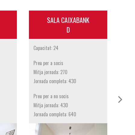
SALA CAIXABANK
D
Capaci
Capacitat: 24
Preu 
Mitja
Preu per a socis
Jorna
Mitja jornada: 270
Jornada completa: 430
Preu p
Mitja
Preu per a no socis
Jorna
Mitja jornada: 430
.
Jornada completa: 640