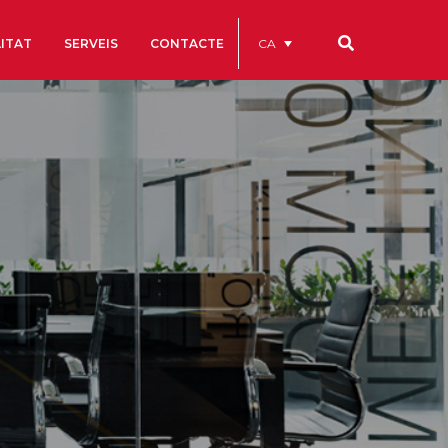
CA
ITAT
SERVEIS
CONTACTE
Els nostres codis
Comptes Anuals
Codi Ètic i de Bon Govern
Estatuts
ègics
Portal de la Transparència
Estudis
als
ls