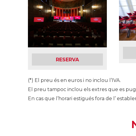
RESERVA
(*) El preu és en euros i no inclou l’IVA.
El preu tampoc inclou els extres que es puguin
En cas que l’horari estigués fora de l’ establer