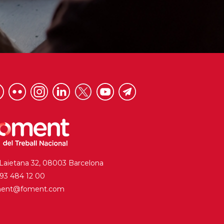
 Laietana 32, 08003 Barcelona
. 93 484 12 00
ment@foment.com