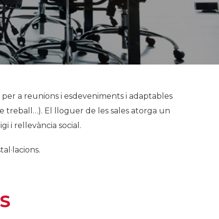
s per a reunions i esdeveniments i adaptables
e treball…). El lloguer de les sales atorga un
i i rellevància social.
al·lacions.
IS