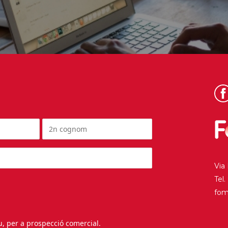
Via
Tel
fo
au, per a prospecció comercial.