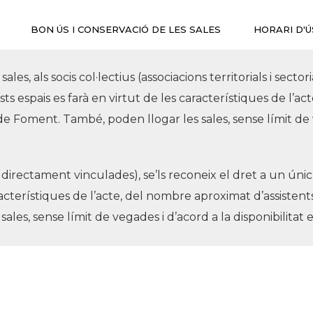
BON ÚS I CONSERVACIÓ DE LES SALES
HORARI D'Ú
 sales, als socis col·lectius (associacions territorials i secto
uests espais es farà en virtut de les característiques de l’
at de Foment. També, poden llogar les sales, sense límit de 
directament vinculades), se’ls reconeix el dret a un únic ú
acterístiques de l’acte, del nombre aproximat d’assistents p
les, sense límit de vegades i d’acord a la disponibilitat e