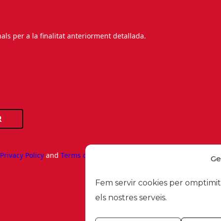
s per a la finalitat anteriorment detallada.
R
e
Privacy Policy
and
Terms of Service
apply.
Ge
Fem servir cookies per omptimitz
els nostres serveis.