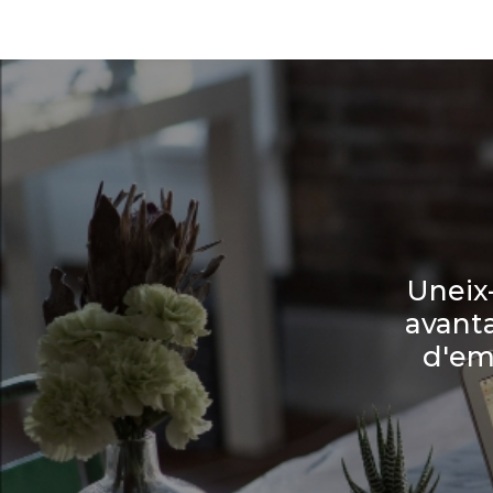
Uneix-
avanta
d'em