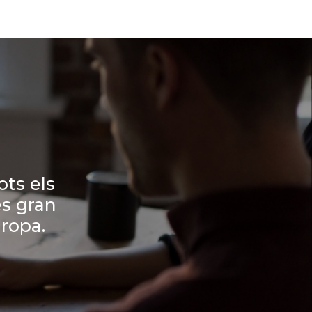
ots els
és gran
ropa.