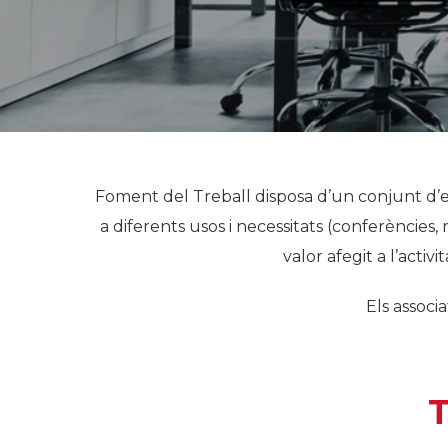
Foment del Treball disposa d’un conjunt d’es
a diferents usos i necessitats (conferències,
valor afegit a l’activ
Els associ
T