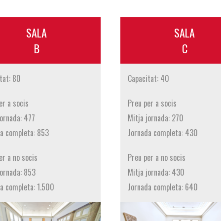
SALA
SALA
B
C
tat: 80
Capacitat: 40
er a socis
Preu per a socis
jornada: 477
Mitja jornada: 270
a completa: 853
Jornada completa: 430
er a no socis
Preu per a no socis
jornada: 853
Mitja jornada: 430
a completa: 1.500
Jornada completa: 640