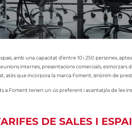
Història
Galeria de Presidents
Biblioteca Arxiu
Seu Social
pais, amb una capacitat d’entre 10 i 250 persones, apte
 reunions internes, presentacions comercials, esmorzars d
itat, atès que incorpora la marca Foment, sinònim de prestig
ats a Foment tenen un ús preferent i avantatjós de les inst
ARIFES DE SALES I ESPA