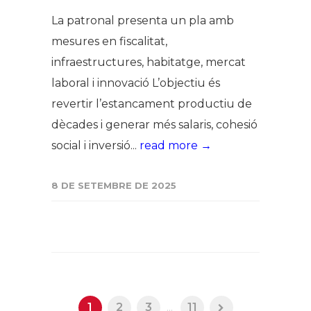
La patronal presenta un pla amb
mesures en fiscalitat,
infraestructures, habitatge, mercat
laboral i innovació L’objectiu és
revertir l’estancament productiu de
dècades i generar més salaris, cohesió
social i inversió...
read more →
8 DE SETEMBRE DE 2025
1
2
3
...
11