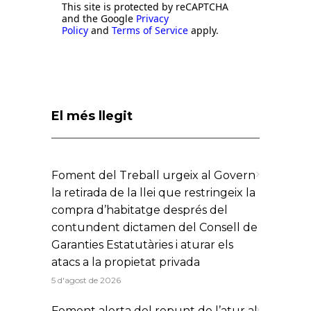
This site is protected by reCAPTCHA
and the Google
Privacy
Policy
and
Terms of Service
apply.
El més llegit
Foment del Treball urgeix al Govern
la retirada de la llei que restringeix la
compra d’habitatge després del
contundent dictamen del Consell de
Garanties Estatutàries i aturar els
atacs a la propietat privada
5 d'agost de 2026
Foment alerta del repunt de l’atur al