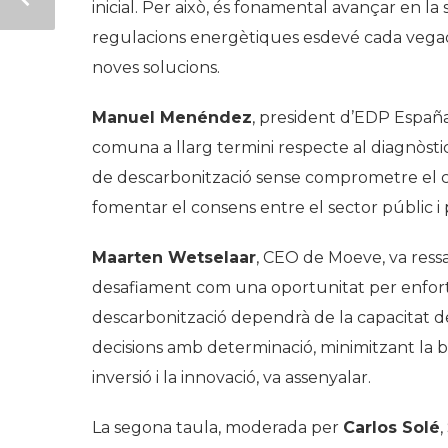
inicial. Per això, és fonamental avançar en la
regulacions energètiques esdevé cada vega
noves solucions.
Manuel Menéndez
, president d’EDP España
comuna a llarg termini respecte al diagnòstic
de descarbonització sense comprometre el cr
fomentar el consens entre el sector públic i p
Maarten Wetselaar
, CEO de Moeve, va ressa
desafiament com una oportunitat per enfortir 
descarbonització dependrà de la capacitat d
decisions amb determinació, minimitzant la 
inversió i la innovació, va assenyalar.
La segona taula, moderada per
Carlos Solé