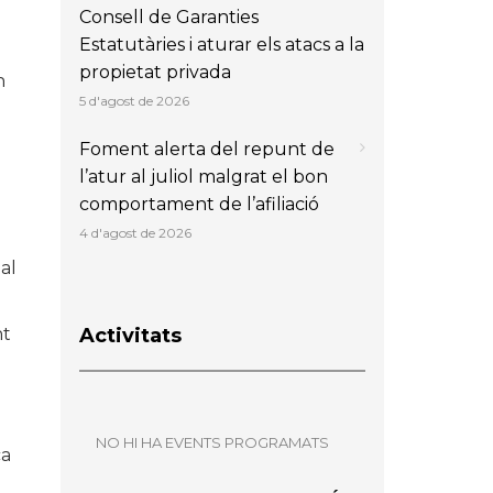
Consell de Garanties
Estatutàries i aturar els atacs a la
propietat privada
n
5 d'agost de 2026
Foment alerta del repunt de
l’atur al juliol malgrat el bon
comportament de l’afiliació
4 d'agost de 2026
al
Activitats
nt
NO HI HA EVENTS PROGRAMATS
ca