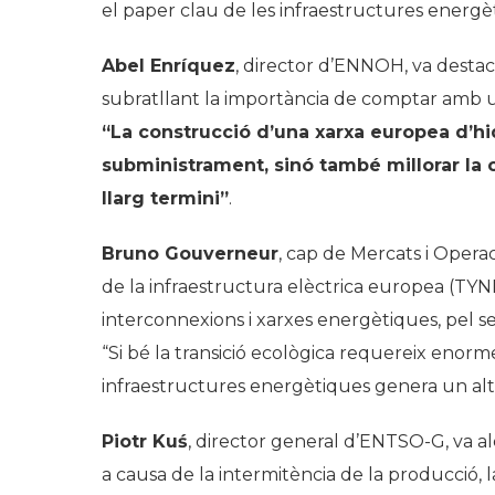
el paper clau de les infraestructures energèt
Abel Enríquez
, director d’ENNOH, va destac
subratllant la importància de comptar amb un
“La construcció d’una xarxa europea d’h
subministrament, sinó també millorar la c
llarg termini”
.
Bruno Gouverneur
, cap de Mercats i Oper
de la infraestructura elèctrica europea (TYND
interconnexions i xarxes energètiques, pel se
“Si bé la transició ecològica requereix enorm
infraestructures energètiques genera un alt
Piotr Kuś
, director general d’ENTSO-G, va al
a causa de la intermitència de la producció, l