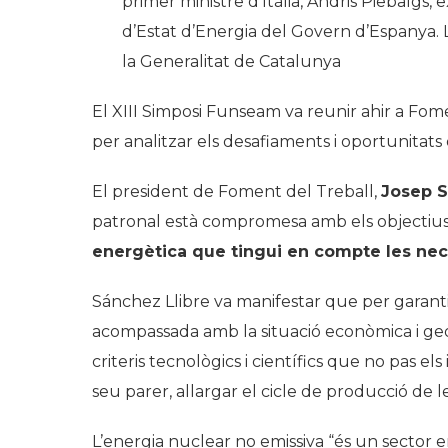
primer ministre d’Itàlia, Andris Piebalgs,
d’Estat d’Energia del Govern d’Espanya. L
la Generalitat de Catalunya
El XIII Simposi Funseam va reunir ahir a Fome
per analitzar els desafiaments i oportunitats 
El president de Foment del Treball,
Josep S
patronal està compromesa amb els objectius 
energètica que tingui en compte les nece
Sánchez Llibre va manifestar que per garantir
acompassada amb la situació econòmica i ge
criteris tecnològics i científics que no pas els
seu parer, allargar el cicle de producció de l
L’energia nuclear no emissiva “és un sector e