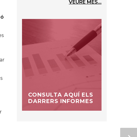
VEURE MÉS...
ió
es
ar
es
CONSULTA AQUÍ ELS
DARRERS INFORMES
r