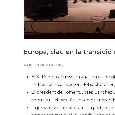
Europa, clau en la transició
4 DE FEBRER DE 2025
El XIII Simposi Funseam analitza els desa
amb els principals actors del sector ener
El president de Foment, Josep Sánchez Lli
centrals nuclears: “és un sector energèti
La jornada va comptar amb la participació 