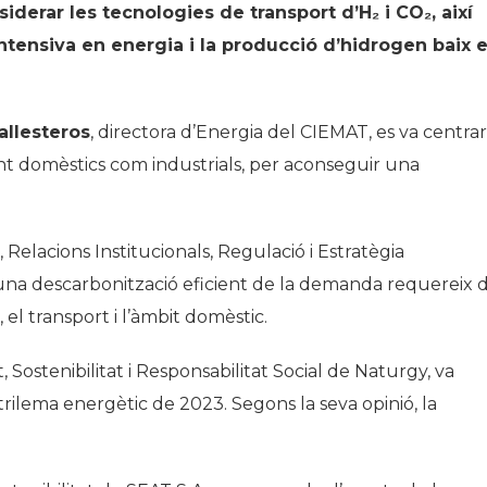
iderar les tecnologies de transport d’H₂ i CO₂, així
ntensiva en energia i la producció d’hidrogen baix 
llesteros
, directora d’Energia del CIEMAT, es va centrar
ant domèstics com industrials, per aconseguir una
 Relacions Institucionals, Regulació i Estratègia
una descarbonització eficient de la demanda requereix 
 el transport i l’àmbit domèstic.
 Sostenibilitat i Responsabilitat Social de Naturgy, va
 trilema energètic de 2023. Segons la seva opinió, la