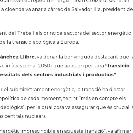
 excomissari europeu d’Energia, i Joan Groizard, secretari
a cloenda va anar a càrrec de Salvador Illa, president de
nt del Treball els principals actors del sector energètic
de la transició ecològica a Europa.
ánchez Llibre
, va donar la benvinguda destacant que l
climàtics per al 2050 i que aposten per una
“transició
ssitats dels sectors industrials i productius”
.
 el subministrament energètic, la transició ha d’estar
opolítica de cada moment, tenint “més en compte els
 ideològics”, per la qual cosa va assegurar que és crucial, 
es centrals nuclears.
nergètic imprescindible en aquesta transició”, va afirmar