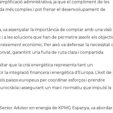
 simplificació administrativa, ja que el compliment de les
da més complex i pot frenar el desenvolupament de
, va assenyalar la importància de comptar amb una visió
 i a les solucions que han de permetre assolir els objecti
eixement econòmic. Per això va defensar la necessitat 
rivat, garantint una fulla de ruta clara i compartida.
ltar que la crisi energètica representa tant un
la integració financera i energètica d’Europa. L’èxit de 
els països europeus per coordinar esforços i prendre
burocràcia i assegurant un marc normatiu que impulsi la
, Senior Advisor en energia de KPMG Espanya, va abordar