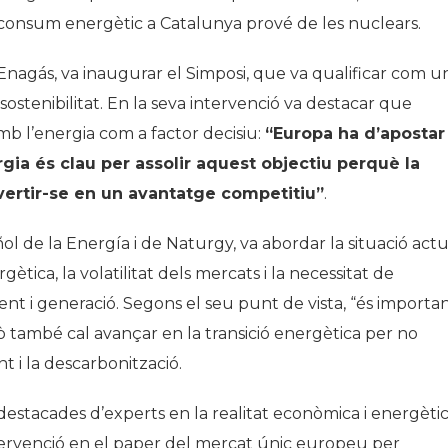
l consum energètic a Catalunya prové de les nuclears.
Enagás, va inaugurar el Simposi, que va qualificar com u
ostenibilitat. En la seva intervenció va destacar que
mb l’energia com a factor decisiu:
“Europa ha d’apostar
rgia és clau per assolir aquest objectiu perquè la
vertir-se en un avantatge competitiu”
.
ol de la Energía i de Naturgy, va abordar la situació actu
rgètica, la volatilitat dels mercats i la necessitat de
t i generació. Segons el seu punt de vista,
“és importa
rò també cal avançar en la transició energètica per no
t i la descarbonització.
stacades d’experts en la realitat econòmica i energèti
ntervenció en el paper del mercat únic europeu per