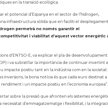
iques en la transició ecològica.
ar el potencial d’Espanya en el sector de l’hidrogen,
a infraestructura sòlida que en faciliti el desplegament
idrogen permetrà no només garantir el
ompetitivitat i viabilitat d’aquest vector energètic 
acions d’ENTSO-E, va explicar el pla de desenvolupament
P) i va subratllar la importància de continuar invertint 
u impacte positiu tant en la indústria com en la societat:
es inversions, la bona notícia és que cada euro destinat a
 rendiment i un impacte positiu en l’economia europea”
.
ertar sobre la pressió que afronten els sistemes energèti
a necessitat d’emmagatzematge i flexibilitat, i la integrac