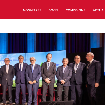
NOSALTRES
SOCIS
COMISSIONS
ACTUAL
Sobre nosaltres
Òrgans de Govern
Òrgans Consultius
Estructura Executiva
Institut d’Estudis Estrat
Societat Barcelonesa d’
Econòmics i Socials
Organitzacions territori
Organitzacions sectoria
Coneix més