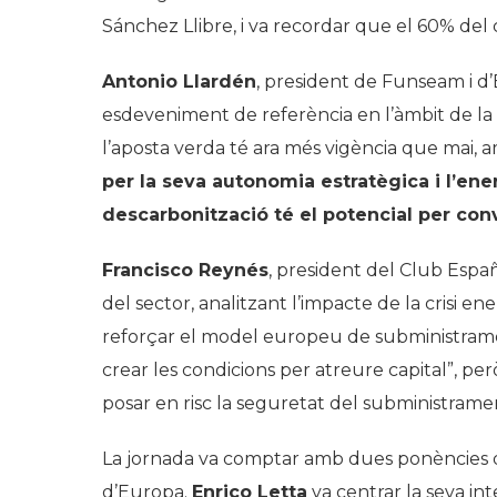
Sánchez Llibre, i va recordar que el 60% de
Antonio Llardén
, president de Funseam i d’
esdeveniment de referència en l’àmbit de la s
l’aposta verda té ara més vigència que mai, a
per la seva autonomia estratègica i l’ene
descarbonització té el potencial per con
Francisco Reynés
, president del Club Españ
del sector, analitzant l’impacte de la crisi ene
reforçar el model europeu de subministramen
crear les condicions per atreure capital”
, pe
posar en risc la seguretat del subministramen
La jornada va comptar amb dues ponències de
d’Europa.
Enrico Letta
va centrar la seva i