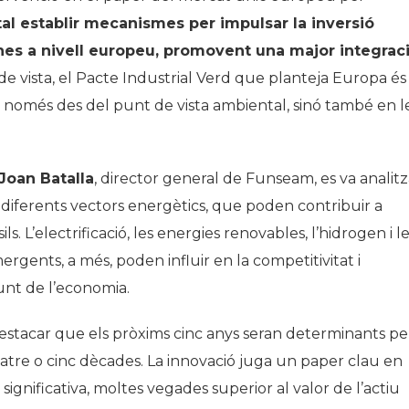
al establir mecanismes per impulsar la inversió
nes a nivell europeu, promovent una major integrac
de vista, el Pacte Industrial Verd que planteja Europa és
només des del punt de vista ambiental, sinó també en l
Joan Batalla
, director general de Funseam, es va analitz
 diferents vectors energètics, que poden contribuir a
. L’electrificació, les energies renovables, l’hidrogen i l
rgents, a més, poden influir en la competitivitat i
junt de l’economia.
estacar que els pròxims cinc anys seran determinants pe
uatre o cinc dècades. La innovació juga un paper clau en
ignificativa, moltes vegades superior al valor de l’actiu