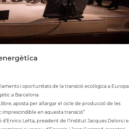
Història
Galeria de Presidents
Biblioteca Arxiu
Seu Social
 energètica
fiaments i oportunitats de la transició ecològica a Europa
gètic a Barcelona
bre, aposta per allargar el cicle de producció de les
c imprescindible en aquesta transició”
d’Enrico Letta, president de l’Institut Jacques Delors i 