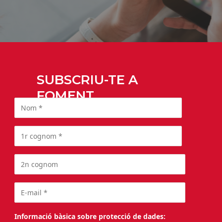
SUBSCRIU-TE A
FOMENT
Informació bàsica sobre protecció de dades: