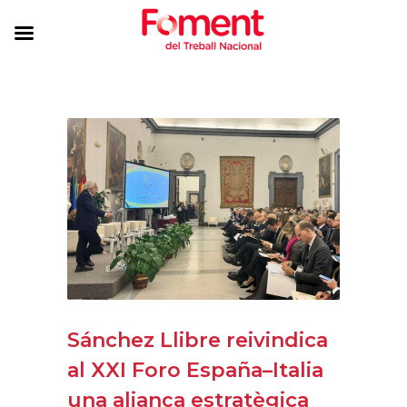
Sánchez Llibre reivindica
al XXI Foro España–Italia
una aliança estratègica