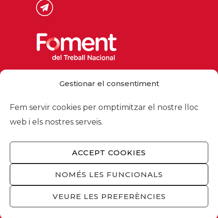
Via Laietana 32, 08003 Barcelona
Gestionar el consentiment
Tel. 93 484 12 00
foment@foment.com
Fem servir cookies per omptimitzar el nostre lloc
web i els nostres serveis.
ACCEPT COOKIES
© 2026 - Foment del Treball Nacional
Nosaltres
/
Associats
/
Comissions
/
NOMÉS LES FUNCIONALS
Actualitat
/
Serveis
/
Avís legal
/
Política de
privacitat
/
Política cookies
/
Privacitat
VEURE LES PREFERÈNCIES
xarxes socials