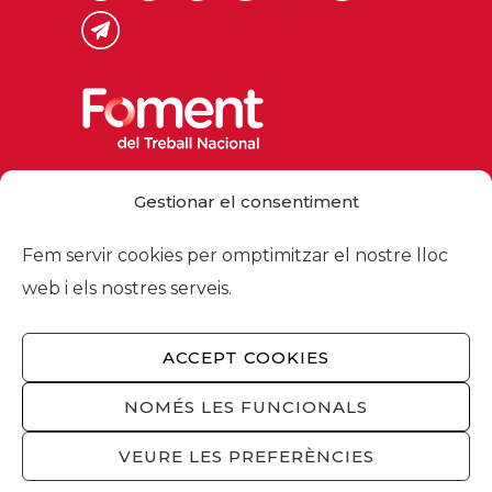
Via Laietana 32, 08003 Barcelona
Gestionar el consentiment
Tel. 93 484 12 00
foment@foment.com
Fem servir cookies per omptimitzar el nostre lloc
web i els nostres serveis.
ACCEPT COOKIES
© 2026 - Foment del Treball Nacional
Nosaltres
/
Associats
/
Comissions
/
NOMÉS LES FUNCIONALS
Actualitat
/
Serveis
/
Avís legal
/
Política de
privacitat
/
Política cookies
/
Privacitat
VEURE LES PREFERÈNCIES
xarxes socials