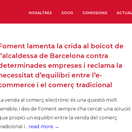
NOSALTRES
SOCIS
COMISSIONS
ACTUAL
Sobre nosaltres
Foment lamenta la crida al boicot de
Òrgans de Govern
l’alcaldessa de Barcelona contra
Òrgans Consultius
determinades empreses i reclama la
Estructura Executiva
necessitat d’equilibri entre l’e-
Institut d’Estudis Estrat
commerce i el comerç tradicional
Societat Barcelonesa d’
Econòmics i Socials
La venda al comerç electrònic és una qüestió molt
Organitzacions territori
sensible, i des de Foment sempre s’ha cercat una solució
Organitzacions sectoria
que propici un equilibri entre la venda del comerç
Coneix més
tradicional i...
read more →