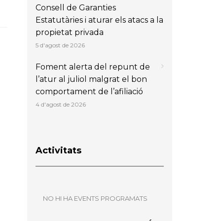
Consell de Garanties
Estatutàries i aturar els atacs a la
propietat privada
5 d'agost de 2026
Foment alerta del repunt de
l’atur al juliol malgrat el bon
comportament de l’afiliació
4 d'agost de 2026
Activitats
NO HI HA EVENTS PROGRAMATS