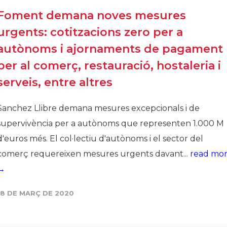
Foment demana noves mesures
urgents: cotitzacions zero per a
autònoms i ajornaments de pagament
per al comerç, restauració, hostaleria i
serveis, entre altres
Sanchez Llibre demana mesures excepcionals i de
supervivència per a autònoms que representen 1.000 M
d'euros més. El col·lectiu d'autònoms i el sector del
comerç requereixen mesures urgents davant...
read mo
→
18 DE MARÇ DE 2020