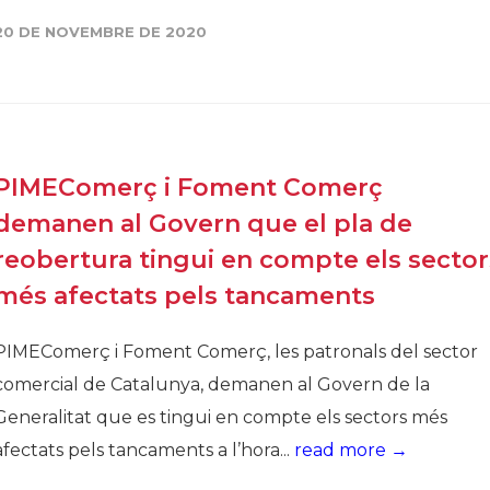
Història
20 DE NOVEMBRE DE 2020
Galeria de Presidents
Biblioteca Arxiu
Seu Social
PIMEComerç i Foment Comerç
demanen al Govern que el pla de
reobertura tingui en compte els sector
més afectats pels tancaments
PIMEComerç i Foment Comerç, les patronals del sector
comercial de Catalunya, demanen al Govern de la
Generalitat que es tingui en compte els sectors més
afectats pels tancaments a l’hora...
read more →