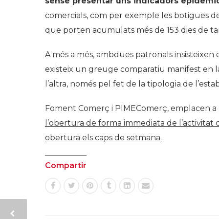
sense presentar uns indicadors epidemio
comercials, com per exemple les botigues de
que porten acumulats més de 153 dies de tanc
A més a més, ambdues patronals insisteixen en 
existeix un greuge comparatiu manifest en la
l’altra, només pel fet de la tipologia de l’est
Foment Comerç i PIMEComerç, emplacen a l’A
l’obertura de forma immediata de l’activitat 
obertura els caps de setmana.
Compartir