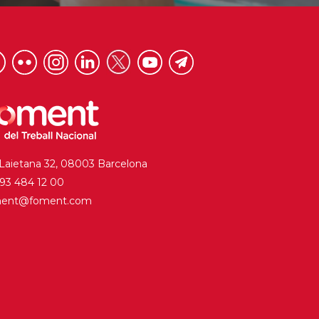
 Laietana 32, 08003 Barcelona
. 93 484 12 00
ment@foment.com