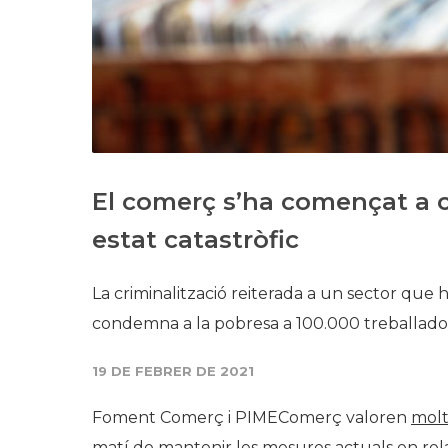
El comerç s’ha començat a co
estat catastròfic
La criminalització reiterada a un sector que
condemna a la pobresa a 100.000 treballador
19 DE FEBRER DE 2021
Foment Comerç i PIMEComerç valoren
molt
matí de mantenir les mesures actuals en re