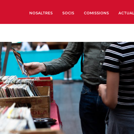
NOSALTRES
SOCIS
COMISSIONS
ACTUAL
Sobre nosaltres
Òrgans de Govern
Òrgans Consultius
Estructura Executiva
Institut d’Estudis Estrat
Societat Barcelonesa d’
Econòmics i Socials
Organitzacions territori
Organitzacions sectoria
Coneix més