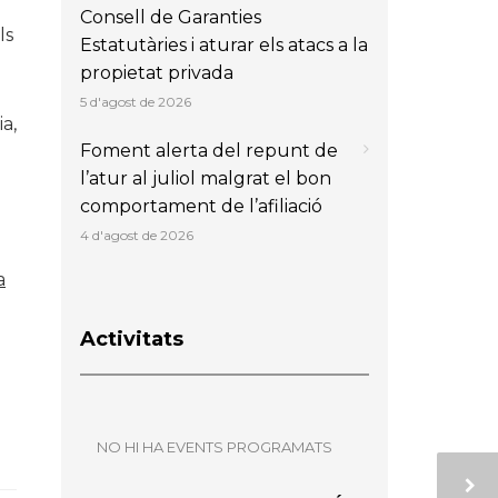
Consell de Garanties
ls
Estatutàries i aturar els atacs a la
propietat privada
5 d'agost de 2026
a,
Foment alerta del repunt de
l’atur al juliol malgrat el bon
comportament de l’afiliació
4 d'agost de 2026
a
Activitats
NO HI HA EVENTS PROGRAMATS