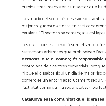
criminalitzar i menystenir un sector que ha d
La situació del sector és desesperant, amb u
mitjanes i grans) que posa en risc i condemn
catalans. “El sector s’ha començat a col·lapsar
Les dues patronals manifesten el seu profu
restriccions arbitràries que prohibeixen l’act
demostri que el comerç és responsable 
controlada dels centres comercials i botigu
ni que el dissabte sigui un dia de major risc 
comerç és un entorn absolutament segur, i o
l’activitat comercial i la seguretat són perf
Catalunya és la comunitat que lidera les 