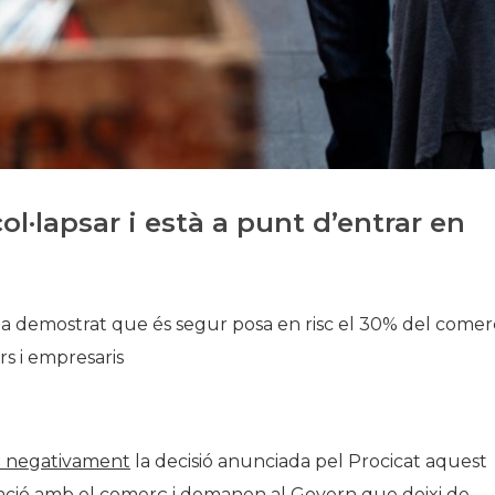
Història
Galeria de Presidents
Biblioteca Arxiu
Seu Social
l·lapsar i està a punt d’entrar en
 ha demostrat que és segur posa en risc el 30% del comerç
s i empresaris
 negativament
la decisió anunciada pel Procicat aquest
lació amb el comerç i demanen al Govern que deixi de