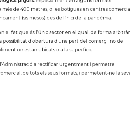
lògics pitjors
. Especialment en alguns formats
 més de 400 metres, o les botigues en centres comercia
ament (sis mesos) des de l’inici de la pandèmia.
el fet que és l’únic sector en el qual, de forma arbitràri
 possibilitat d’obertura d’una part del comerç i no de
abliment on estan ubicats o a la superfície.
dministració a rectificar urgentment i permetre
comercial, de tots els seus formats, i permetent-ne la sev