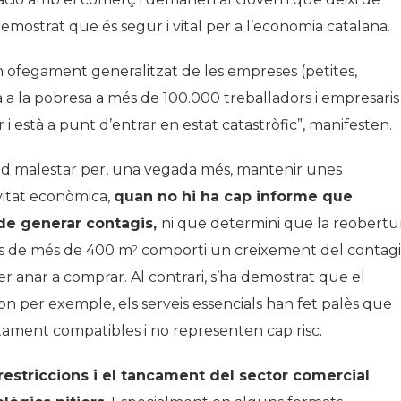
emostrat que és segur i vital per a l’economia catalana.
n ofegament generalitzat de les empreses (petites,
a a la pobresa a més de 100.000 treballadors i empresaris
 i està a punt d’entrar en estat catastròfic”, manifesten.
nd malestar per, una vegada més, mantenir unes
ivitat econòmica,
quan no hi ha cap informe que
de generar contagis,
ni que determini que la reobertu
es de més de 400 m
comporti un creixement del contagi
2
per anar a comprar. Al contrari, s’ha demostrat que el
n per exemple, els serveis essencials han fet palès que
ectament compatibles i no representen cap risc.
restriccions i el tancament del sector comercial