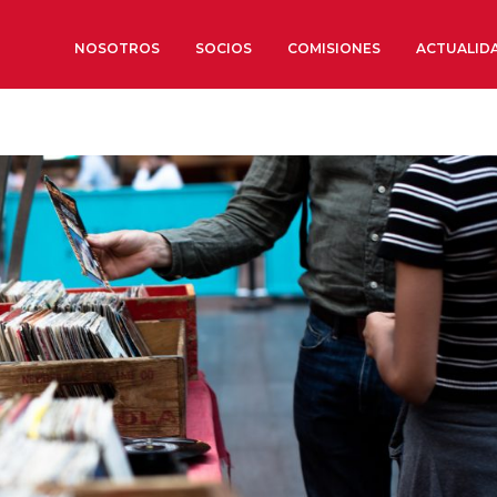
NOSOTROS
SOCIOS
COMISIONES
ACTUALID
Sobre nosotros
Órganos de Gobierno
Órganos Consultivos
Estructura Ejecutiva
Institut d’Estudis Estratègi
Organizaciones sectoriales
Sociedad Barcelonesa de E
Económicos y Sociales
Organizaciones territoriale
Conoce más