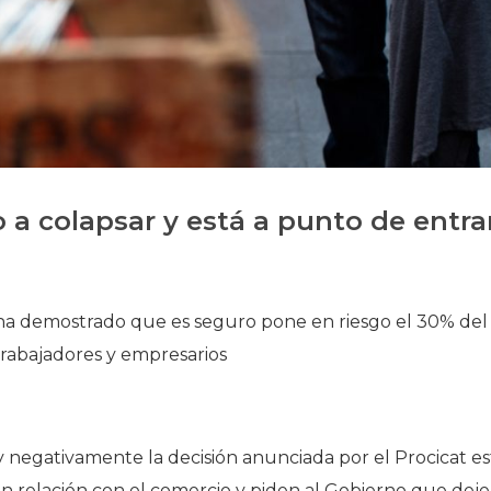
Historia
Galería de Presidentes
Biblioteca Archivo
Sede Social
a colapsar y está a punto de entra
e ha demostrado que es seguro pone en riesgo el 30% del
trabajadores y empresarios
gativamente la decisión anunciada por el Procicat es
 relación con el comercio y piden al Gobierno que deje