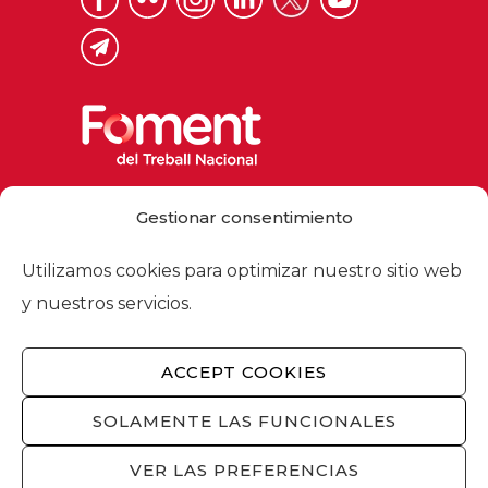
Via Laietana 32, 08003 Barcelona
Gestionar consentimiento
Tel. 93 484 12 00
foment@foment.com
Utilizamos cookies para optimizar nuestro sitio web
y nuestros servicios.
ACCEPT COOKIES
© 2026 - Foment del Treball Nacional
Nosotros
/
Asociados
/
Comisiones
/
SOLAMENTE LAS FUNCIONALES
Actualidad
/
Servicios
/
Aviso legal
/
Política
de privacidad
/
Política de cookies
/
VER LAS PREFERENCIAS