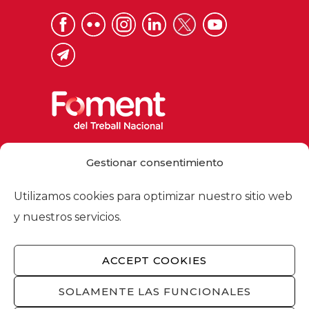
Via Laietana 32, 08003 Barcelona
Gestionar consentimiento
Tel. 93 484 12 00
foment@foment.com
Utilizamos cookies para optimizar nuestro sitio web
y nuestros servicios.
ACCEPT COOKIES
© 2026 - Foment del Treball Nacional
Nosotros
/
Asociados
/
Comisiones
/
SOLAMENTE LAS FUNCIONALES
Actualidad
/
Servicios
/
Aviso legal
/
Política