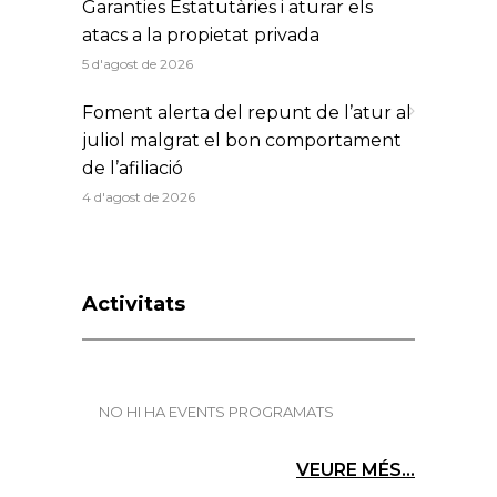
Garanties Estatutàries i aturar els
atacs a la propietat privada
5 d'agost de 2026
Foment alerta del repunt de l’atur al
juliol malgrat el bon comportament
de l’afiliació
4 d'agost de 2026
Activitats
NO HI HA EVENTS PROGRAMATS
VEURE MÉS...