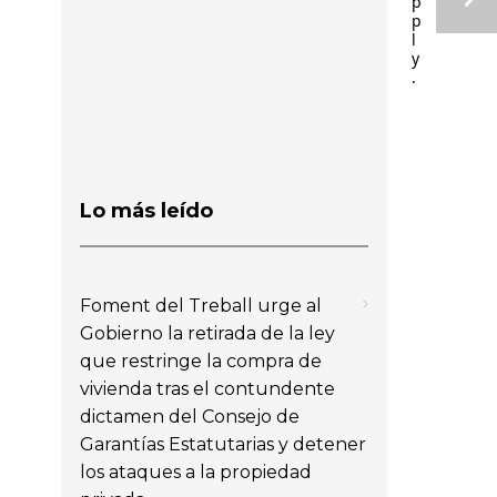
p
p
l
y
.
Lo más leído
Foment del Treball urge al
Gobierno la retirada de la ley
que restringe la compra de
vivienda tras el contundente
dictamen del Consejo de
Garantías Estatutarias y detener
los ataques a la propiedad