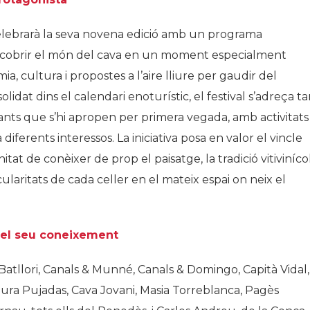
lebrarà la seva novena edició amb un programa
descobrir el món del cava en un moment especialment
a, cultura i propostes a l’aire lliure per gaudir del
lidat dins el calendari enoturístic, el festival s’adreça ta
ants que s’hi apropen per primera vegada, amb activitats
iferents interessos. La iniciativa posa en valor el vincle
nitat de conèixer de prop el paisatge, la tradició vitiviníco
icularitats de cada celler en el mateix espai on neix el
 el seu coneixement
 Batllori, Canals & Munné, Canals & Domingo, Capità Vidal,
ura Pujadas, Cava Jovani, Masia Torreblanca, Pagès