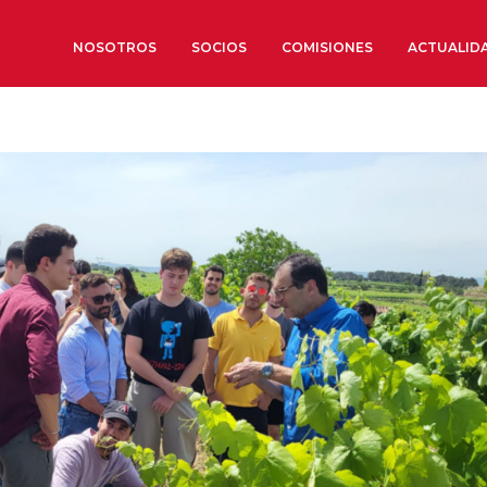
NOSOTROS
SOCIOS
COMISIONES
ACTUALID
Sobre nosotros
Órganos de Gobierno
Órganos Consultivos
Estructura Ejecutiva
Institut d’Estudis Estratègi
Organizaciones sectoriales
Sociedad Barcelonesa de E
Económicos y Sociales
Organizaciones territoriale
Conoce más