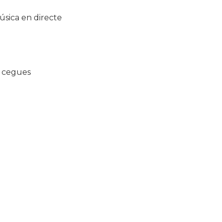
úsica en directe
a cegues
u