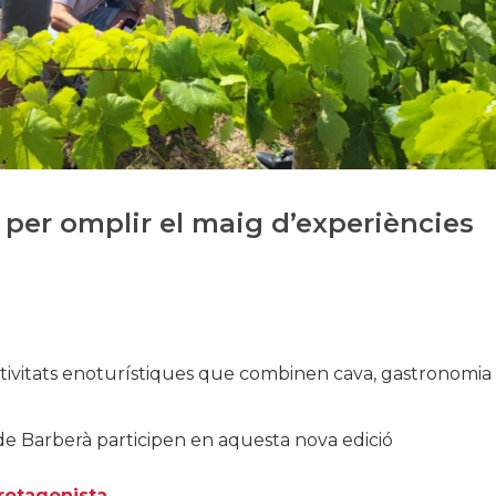
Historia
Galería de Presidentes
Biblioteca Archivo
Sede Social
 per omplir el maig d’experiències
activitats enoturístiques que combinen cava, gastronomia 
 de Barberà participen en aquesta nova edició
rotagonista