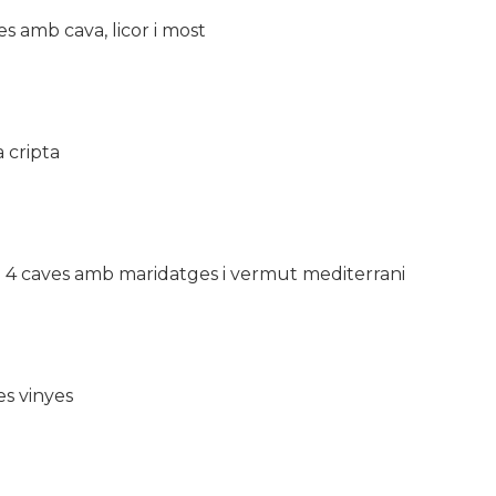
 amb cava, licor i most
a cripta
de 4 caves amb maridatges i vermut mediterrani
es vinyes