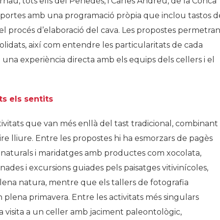
rnau, tots ells del Penedès, i Carles Andreu, de la Conca
es portes amb una programació pròpia que inclou tastos d
er el procés d’elaboració del cava. Les propostes permetra
idats, així com entendre les particularitats de cada
t una experiència directa amb els equips dels cellers i el
s els sentits
ivitats que van més enllà del tast tradicional, combinant
ire lliure. Entre les propostes hi ha esmorzars de pagès
s naturals i maridatges amb productes com xocolata,
des i excursions guiades pels paisatges vitivinícoles,
 plena natura, mentre que els tallers de fotografia
 plena primavera. Entre les activitats més singulars
 visita a un celler amb jaciment paleontològic,