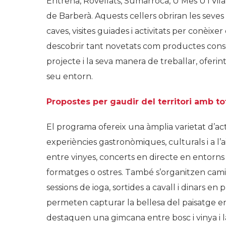
Entrena, Rovellats, Sumarroca, U Mes U i Vila
de Barberà. Aquests cellers obriran les sev
caves, visites guiades i activitats per conèix
descobrir tant novetats com productes consol
projecte i la seva manera de treballar, oferin
seu entorn.
Propostes per gaudir del territori amb tot
El programa ofereix una àmplia varietat d’act
experiències gastronòmiques, culturals i a l’a
entre vinyes, concerts en directe en entorn
formatges o ostres. També s’organitzen camina
sessions de ioga, sortides a cavall i dinars en
permeten capturar la bellesa del paisatge en
destaquen una gimcana entre bosc i vinya i la