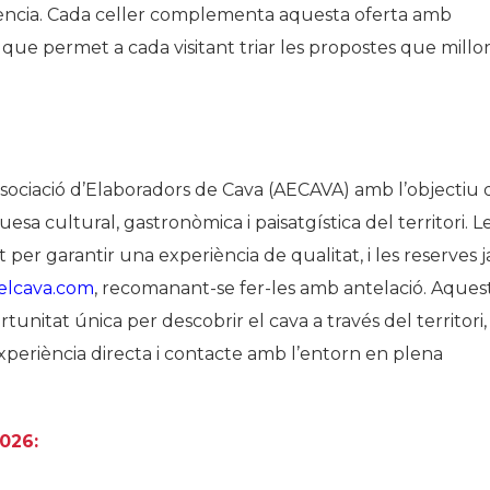
riència. Cada celler complementa aquesta oferta amb
 que permet a cada visitant triar les propostes que millo
Associació d’Elaboradors de Cava (AECAVA) amb l’objectiu 
esa cultural, gastronòmica i paisatgística del territori. L
 per garantir una experiència de qualitat, i les reserves j
elcava.com
, recomanant-se fer-les amb antelació. Aques
tunitat única per descobrir el cava a través del territori,
xperiència directa i contacte amb l’entorn en plena
2026: