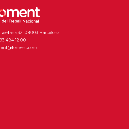
 Laietana 32, 08003 Barcelona
. 93 484 12 00
ment@foment.com