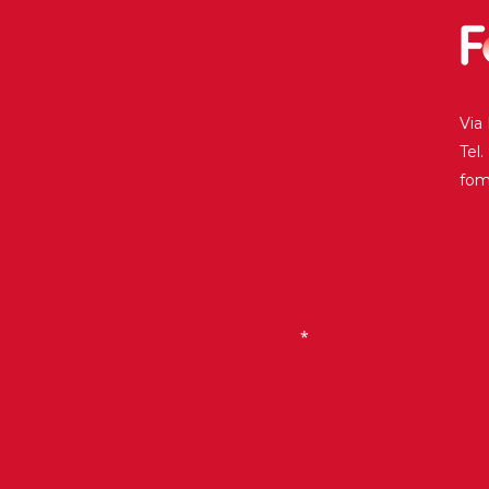
Historia
Galería de Presidentes
Biblioteca Archivo
Via
Sede Social
Tel
fo