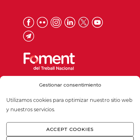
Via Laietana 32, 08003 Barcelona
Gestionar consentimiento
Tel. 93 484 12 00
foment@foment.com
Utilizamos cookies para optimizar nuestro sitio web
y nuestros servicios.
ACCEPT COOKIES
© 2026 - Foment del Treball Nacional
Nosotros
/
Asociados
/
Comisiones
/