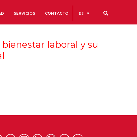
ES
AD
SERVICIOS
CONTACTO
Nuestros códigos
bienestar laboral y su
Cuentas Anuales
al
Código Ético y de Buen Gobierno
Estatutos
cs
Portal de la Transparencia
studios
s