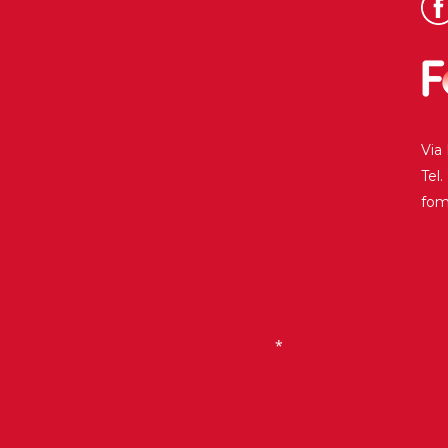
Historia
Galería de Presidentes
Biblioteca Archivo
Sede Social
Via
Tel
fo