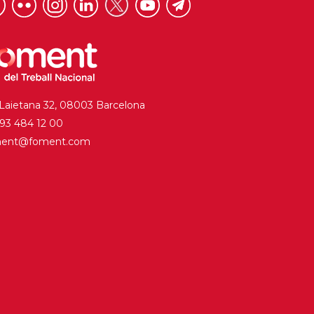
 Laietana 32, 08003 Barcelona
. 93 484 12 00
ment@foment.com