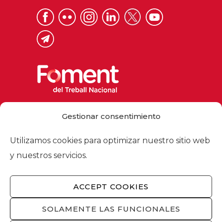
Via Laietana 32, 08003 Barcelona
Gestionar consentimiento
Tel. 93 484 12 00
foment@foment.com
Utilizamos cookies para optimizar nuestro sitio web
y nuestros servicios.
ACCEPT COOKIES
© 2026 - Foment del Treball Nacional
Nosotros
/
Asociados
/
Comisiones
/
SOLAMENTE LAS FUNCIONALES
Actualidad
/
Servicios
/
Aviso legal
/
Política