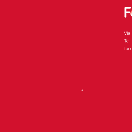
Historia
Galería de Presidentes
Biblioteca Archivo
Via
Sede Social
Tel
fo