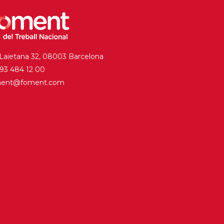
 Laietana 32, 08003 Barcelona
. 93 484 12 00
ment@foment.com