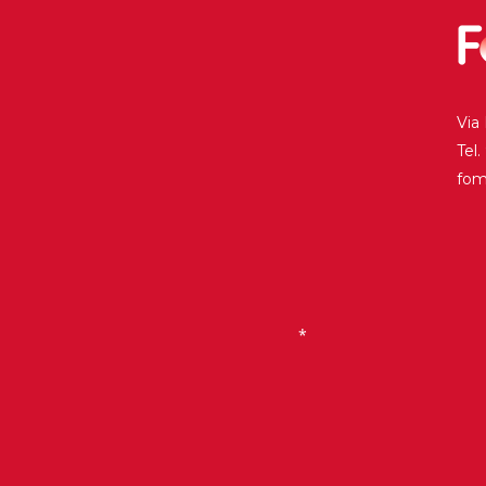
Historia
Galería de Presidentes
Biblioteca Archivo
Via
Sede Social
Tel
fo