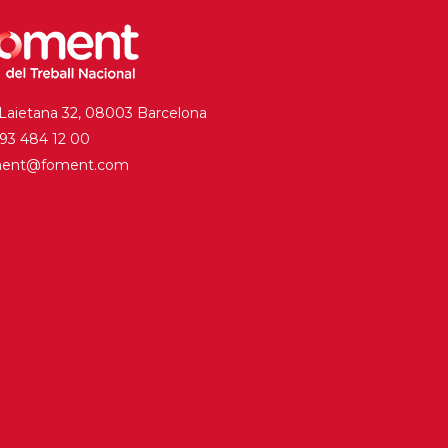
 Laietana 32, 08003 Barcelona
. 93 484 12 00
ment@foment.com