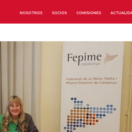
NOSOTROS
SOCIOS
COMISIONES
ACTUALID
Sobre nosotros
Órganos de Gobierno
Órganos Consultivos
Estructura Ejecutiva
Institut d’Estudis Estratègi
Organizaciones sectoriales
Sociedad Barcelonesa de E
Económicos y Sociales
Organizaciones territoriale
Conoce más