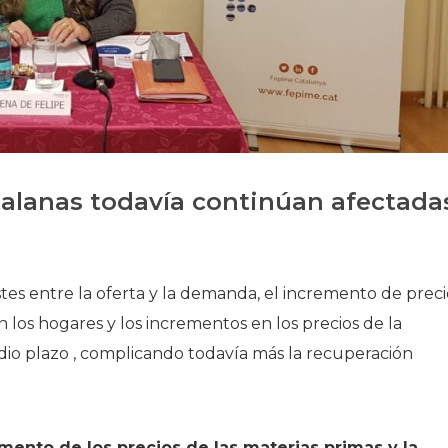
Historia
Galería de Presidentes
Biblioteca Archivo
Sede Social
talanas todavía continúan afectada
tes entre la oferta y la demanda, el incremento de preci
n los hogares y los incrementos en los precios de la
edio plazo , complicando todavía más la recuperación
mento de los precios de las materias primas y la