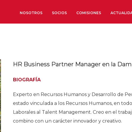
NOSOTROS
SOCIOS
COMISIONES
ACTUALID
Sobre nosotros
Órganos de Gobierno
Órganos Consultivos
HR Business Partner Manager en la Da
Estructura Ejecutiva
Institut d’Estudis Estratègi
BIOGRAFÍA
Organizaciones sectoriales
Experto en Recursos Humanos y Desarrollo de Pers
Sociedad Barcelonesa de E
Económicos y Sociales
estado vinculada a los Recursos Humanos, en todo 
Organizaciones territoriale
Laborales al Talent Management. Creo en el trabajo
combino con un carácter innovador y creativo.
Conoce más