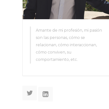
Amante de mi profesión, mi pasión
son las personas, cómo se
relacionan, cómo interaccionan,
cómo conviven, su
comportamiento, etc.