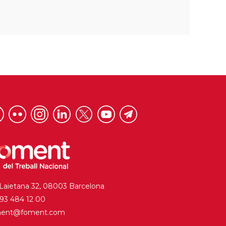
 Laietana 32, 08003 Barcelona
. 93 484 12 00
ment@foment.com