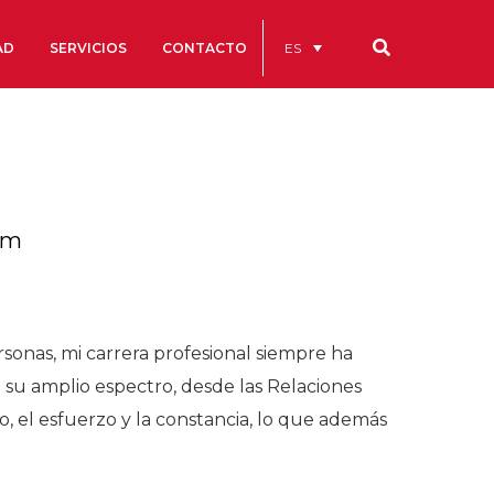
ES
AD
SERVICIOS
CONTACTO
Nuestros códigos
Cuentas Anuales
Código Ético y de Buen Gobierno
mm
Estatutos
cs
Portal de la Transparencia
onas, mi carrera profesional siempre ha
studios
su amplio espectro, desde las Relaciones
s
, el esfuerzo y la constancia, lo que además